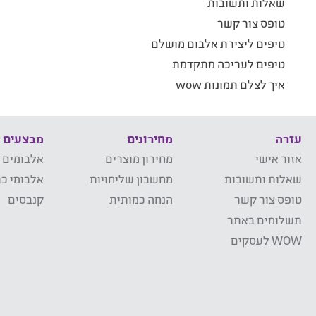
שאלות ותשובות
טופס צור קשר
טיפים ליצירת אלבום מושלם
טיפים לעריכה מתקדמת
איך לצלם תמונות wow
עזרה
מחירונים
מבצעים
אזור אישי
מחירון מוצרים
אלבומים 
שאלות ותשובות
מחשבון שליחויות
אלבומי כר
טופס צור קשר
הנחה כמותית
קנבסים
תשלומים באתר
WOW לעסקים