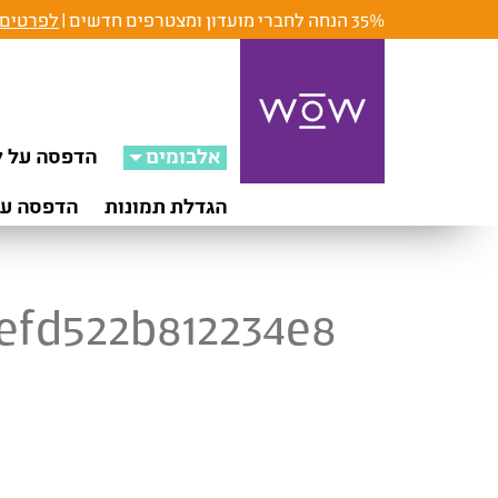
35% הנחה לחברי מועדון ומצטרפים חדשים |
לפרטים 
אלבומים
הדפסה על ק
הגדלת תמונות
הדפסה על
efd522b812234e8