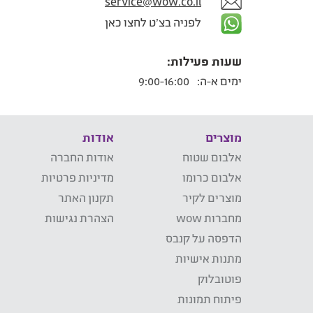
service@wow.co.il
לפניה בצ'ט לחצו כאן
שעות פעילות:
ימים א-ה:
9:00-16:00
מוצרים
אודות
אלבום שטוח
אודות החברה
אלבום כרומו
מדיניות פרטיות
מוצרים לקיר
תקנון האתר
מחברות wow
הצהרת נגישות
הדפסה על קנבס
מתנות אישיות
פוטובלוק
פיתוח תמונות