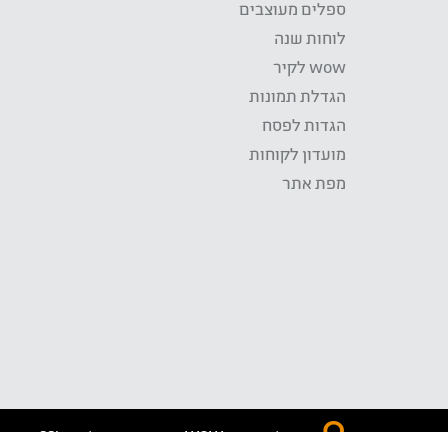
ספלים מעוצבים
לוחות שנה
wow לקיר
הגדלת תמונות
הגדות לפסח
מועדון לקוחות
מפת אתר
התשלום באתר WOW מאובטח בטכנולוגית SSL