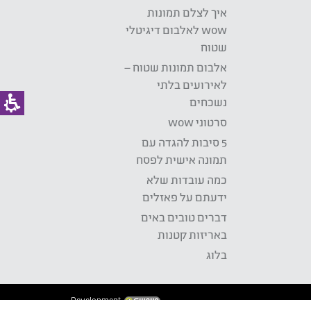
איך לצלם תמונות
wow לאלבום דיגיטלי
שטוח
אלבום תמונות שטוח –
לאירועים בלתי
נשכחים
סרטוני wow
5 סיבות להגדה עם
תמונה אישית לפסח
כמה עובדות שלא
ידעתם על פאזלים
דברים טובים באים
באריזות קטנות
בלוג
Development: