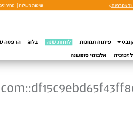
והצטרפות
>
שיטות משלוח
מחירונים
נבס
פיתוח תמונות
לוחות שנה
בלוג
הדפסה על
 זכוכית
אלבומי סופשנה
.com::df15c9ebd65f43ff8