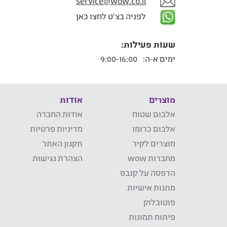
service@wow.co.il
לפניה בצ'ט לחצו כאן
שעות פעילות:
ימים א-ה:
9:00-16:00
מוצרים
אודות
אלבום שטוח
אודות החברה
אלבום כרומו
מדיניות פרטיות
מוצרים לקיר
תקנון האתר
מחברות wow
הצהרת נגישות
הדפסה על קנבס
מתנות אישיות
פוטובלוק
פיתוח תמונות