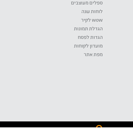
ספלים מעוצבים
לוחות שנה
wow לקיר
הגדלת תמונות
הגדות לפסח
מועדון לקוחות
מפת אתר
התשלום באתר WOW מאובטח בטכנולוגית SSL