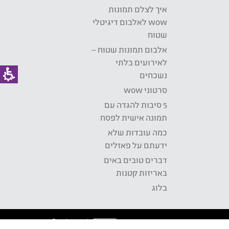
איך לצלם תמונות
wow לאלבום דיגיטלי
שטוח
אלבום תמונות שטוח –
לאירועים בלתי
נשכחים
סרטוני wow
5 סיבות להגדה עם
תמונה אישית לפסח
כמה עובדות שלא
ידעתם על פאזלים
דברים טובים באים
באריזות קטנות
בלוג
Development: