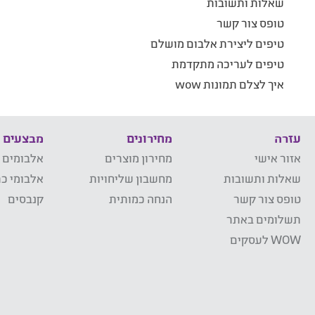
שאלות ותשובות
טופס צור קשר
טיפים ליצירת אלבום מושלם
טיפים לעריכה מתקדמת
איך לצלם תמונות wow
עזרה
מחירונים
מבצעים
אזור אישי
מחירון מוצרים
אלבומים 
שאלות ותשובות
מחשבון שליחויות
אלבומי כר
טופס צור קשר
הנחה כמותית
קנבסים
תשלומים באתר
WOW לעסקים