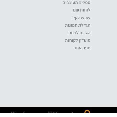
ספלים מעוצבים
לוחות שנה
wow לקיר
הגדלת תמונות
הגדות לפסח
מועדון לקוחות
מפת אתר
התשלום באתר WOW מאובטח בטכנולוגית SSL