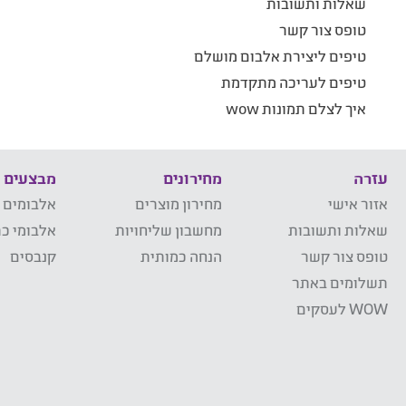
שאלות ותשובות
טופס צור קשר
טיפים ליצירת אלבום מושלם
טיפים לעריכה מתקדמת
איך לצלם תמונות wow
עזרה
מחירונים
מבצעים
אזור אישי
מחירון מוצרים
אלבומים 
שאלות ותשובות
מחשבון שליחויות
אלבומי כר
טופס צור קשר
הנחה כמותית
קנבסים
תשלומים באתר
WOW לעסקים