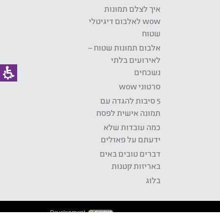
איך לצלם תמונות
wow לאלבום דיגיטלי
שטוח
אלבום תמונות שטוח –
לאירועים בלתי
נשכחים
סרטוני wow
5 סיבות להגדה עם
תמונה אישית לפסח
כמה עובדות שלא
ידעתם על פאזלים
דברים טובים באים
באריזות קטנות
בלוג
Development: