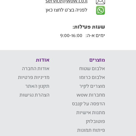
service@wow.co.il
לפניה בצ'ט לחצו כאן
שעות פעילות:
ימים א-ה:
9:00-16:00
מוצרים
אודות
אלבום שטוח
אודות החברה
אלבום כרומו
מדיניות פרטיות
מוצרים לקיר
תקנון האתר
מחברות wow
הצהרת נגישות
הדפסה על קנבס
מתנות אישיות
פוטובלוק
פיתוח תמונות