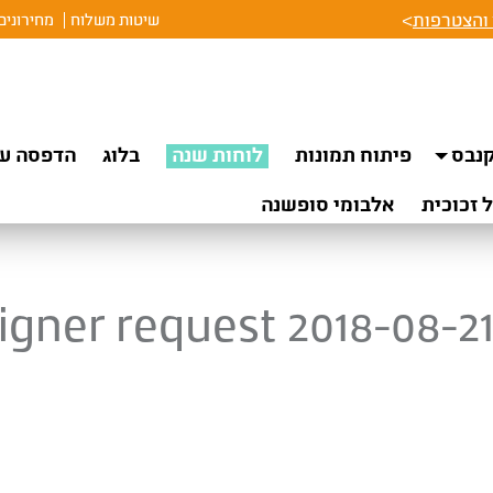
והצטרפות
>
שיטות משלוח
מחירונים
נבס
פיתוח תמונות
לוחות שנה
בלוג
הדפסה על
 זכוכית
אלבומי סופשנה
igner request 2018-08-21 