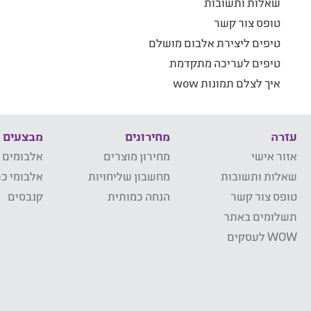
שאלות ותשובות
טופס צור קשר
טיפים ליצירת אלבום מושלם
טיפים לעריכה מתקדמת
איך לצלם תמונות wow
עזרה
מחירונים
מבצעים
אזור אישי
מחירון מוצרים
אלבומים 
שאלות ותשובות
מחשבון שליחויות
אלבומי כר
טופס צור קשר
הנחה כמותית
קנבסים
תשלומים באתר
WOW לעסקים