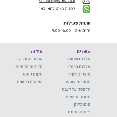
service@wow.co.il
לפניה בצ'ט לחצו כאן
שעות פעילות:
ימים א-ה:
9:00-16:00
מוצרים
אודות
אלבום שטוח
אודות החברה
אלבום כרומו
מדיניות פרטיות
מוצרים לקיר
תקנון האתר
מחברות wow
הצהרת נגישות
הדפסה על קנבס
מתנות אישיות
פוטובלוק
פיתוח תמונות