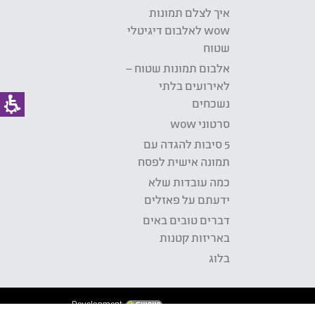
איך לצלם תמונות
wow לאלבום דיגיטלי
שטוח
אלבום תמונות שטוח –
לאירועים בלתי
נשכחים
סרטוני wow
5 סיבות להגדה עם
תמונה אישית לפסח
כמה עובדות שלא
ידעתם על פאזלים
דברים טובים באים
באריזות קטנות
בלוג
Development: