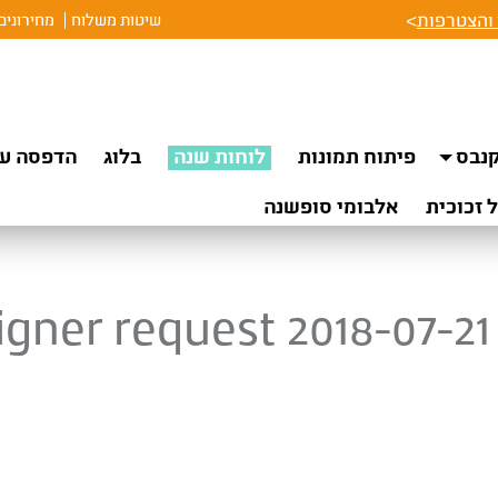
והצטרפות
>
שיטות משלוח
מחירונים
נבס
פיתוח תמונות
לוחות שנה
בלוג
הדפסה על
 זכוכית
אלבומי סופשנה
igner request 2018-07-21 