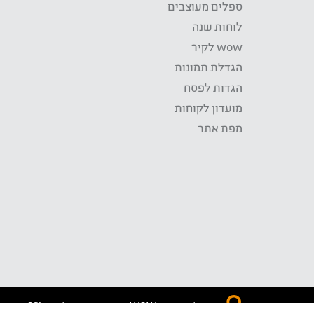
ספלים מעוצבים
לוחות שנה
wow לקיר
הגדלת תמונות
הגדות לפסח
מועדון לקוחות
מפת אתר
התשלום באתר WOW מאובטח בטכנולוגית SSL