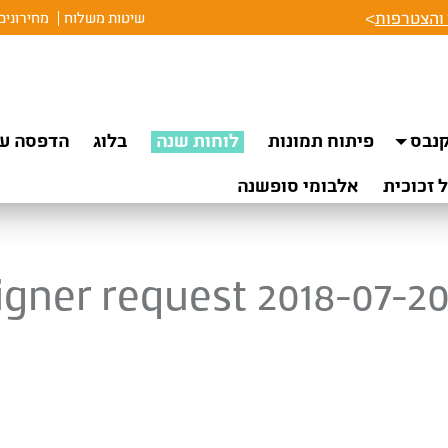
והצטרפות
>
שיטות משלוח
מחירונים
נבס
פיתוח תמונות
לוחות שנה
בלוג
הדפסה על
 זכוכית
אלבומי סופשנה
igner request 2018-07-20 