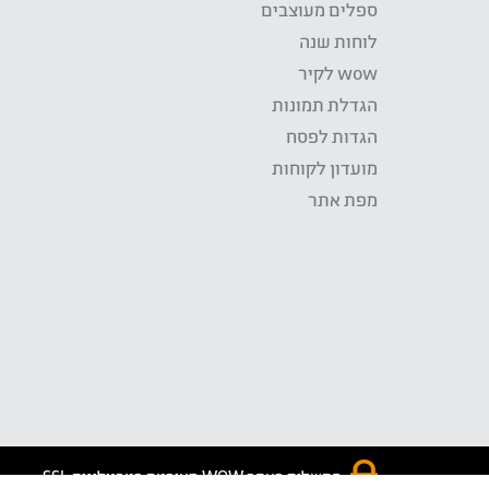
ספלים מעוצבים
לוחות שנה
wow לקיר
הגדלת תמונות
הגדות לפסח
מועדון לקוחות
מפת אתר
התשלום באתר WOW מאובטח בטכנולוגית SSL