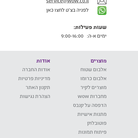
service@wow.co.il
לפניה בצ'ט לחצו כאן
שעות פעילות:
ימים א-ה:
9:00-16:00
מוצרים
אודות
אלבום שטוח
אודות החברה
אלבום כרומו
מדיניות פרטיות
מוצרים לקיר
תקנון האתר
מחברות wow
הצהרת נגישות
הדפסה על קנבס
מתנות אישיות
פוטובלוק
פיתוח תמונות