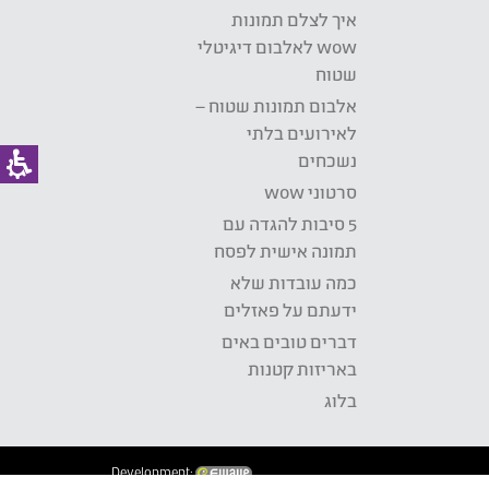
איך לצלם תמונות
wow לאלבום דיגיטלי
שטוח
אלבום תמונות שטוח –
לאירועים בלתי
נשכחים
סרטוני wow
5 סיבות להגדה עם
תמונה אישית לפסח
כמה עובדות שלא
ידעתם על פאזלים
דברים טובים באים
באריזות קטנות
בלוג
Development: