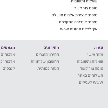
שאלות ותשובות
טופס צור קשר
טיפים ליצירת אלבום מושלם
טיפים לעריכה מתקדמת
איך לצלם תמונות wow
עזרה
מחירונים
מבצעים
אזור אישי
מחירון מוצרים
אלבומים 
שאלות ותשובות
מחשבון שליחויות
אלבומי כר
טופס צור קשר
הנחה כמותית
קנבסים
תשלומים באתר
WOW לעסקים