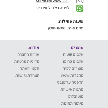
service@wow.co.il
לפניה בצ'ט לחצו כאן
שעות פעילות:
ימים א-ה:
9:00-16:00
מוצרים
אודות
אלבום שטוח
אודות החברה
אלבום כרומו
מדיניות פרטיות
מוצרים לקיר
תקנון האתר
מחברות wow
הצהרת נגישות
הדפסה על קנבס
מתנות אישיות
פוטובלוק
פיתוח תמונות