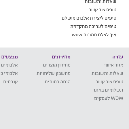
שאלות ותשובות
טופס צור קשר
טיפים ליצירת אלבום מושלם
טיפים לעריכה מתקדמת
איך לצלם תמונות wow
עזרה
מחירונים
מבצעים
אזור אישי
מחירון מוצרים
אלבומים 
שאלות ותשובות
מחשבון שליחויות
אלבומי כר
טופס צור קשר
הנחה כמותית
קנבסים
תשלומים באתר
WOW לעסקים