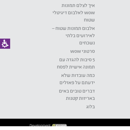
איך לצלם תמונות
wow לאלבום דיגיטלי
שטוח
אלבום תמונות שטוח –
לאירועים בלתי
נשכחים
סרטוני wow
5 סיבות להגדה עם
תמונה אישית לפסח
כמה עובדות שלא
ידעתם על פאזלים
דברים טובים באים
באריזות קטנות
בלוג
Development: