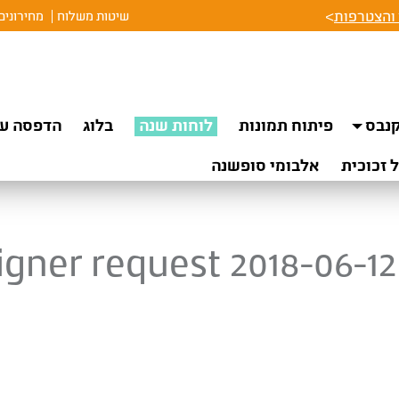
והצטרפות
>
שיטות משלוח
מחירונים
נבס
פיתוח תמונות
לוחות שנה
בלוג
הדפסה על
 זכוכית
אלבומי סופשנה
igner request 2018-06-12 