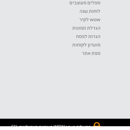
ספלים מעוצבים
לוחות שנה
wow לקיר
הגדלת תמונות
הגדות לפסח
מועדון לקוחות
מפת אתר
התשלום באתר WOW מאובטח בטכנולוגית SSL