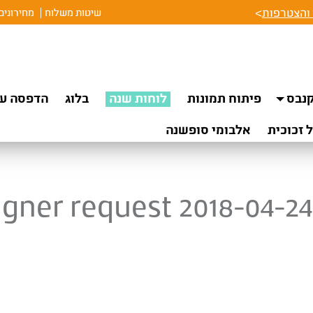
והצטרפות
>
שיטות משלוח
מחירונים
נבס
פיתוח תמונות
לוחות שנה
בלוג
הדפסה על
 זכוכית
אלבומי סופשנה
igner request 2018-04-24 