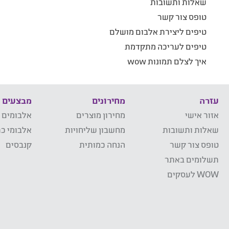
שאלות ותשובות
טופס צור קשר
טיפים ליצירת אלבום מושלם
טיפים לעריכה מתקדמת
איך לצלם תמונות wow
עזרה
מחירונים
מבצעים
אזור אישי
מחירון מוצרים
אלבומים 
שאלות ותשובות
מחשבון שליחויות
אלבומי כר
טופס צור קשר
הנחה כמותית
קנבסים
תשלומים באתר
WOW לעסקים