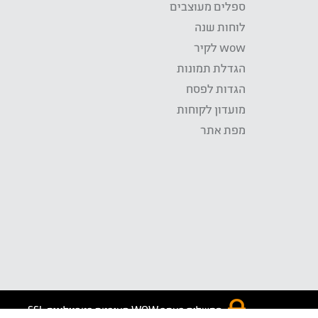
ספלים מעוצבים
לוחות שנה
wow לקיר
הגדלת תמונות
הגדות לפסח
מועדון לקוחות
מפת אתר
התשלום באתר WOW מאובטח בטכנולוגית SSL