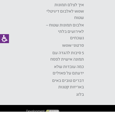
איך לצלם תמונות
wow לאלבום דיגיטלי
שטוח
אלבום תמונות שטוח –
לאירועים בלתי
נשכחים
סרטוני wow
5 סיבות להגדה עם
תמונה אישית לפסח
כמה עובדות שלא
ידעתם על פאזלים
דברים טובים באים
באריזות קטנות
בלוג
Development: