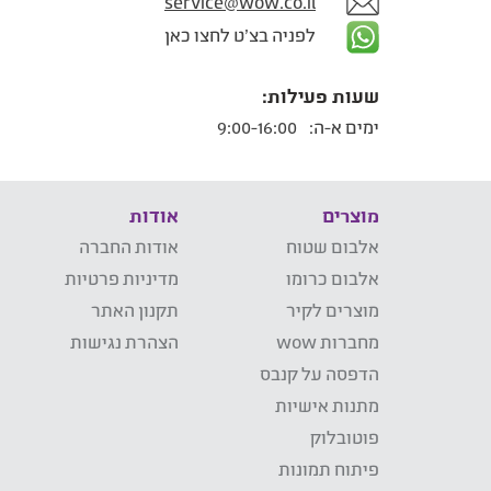
service@wow.co.il
לפניה בצ'ט לחצו כאן
שעות פעילות:
ימים א-ה:
9:00-16:00
מוצרים
אודות
אלבום שטוח
אודות החברה
אלבום כרומו
מדיניות פרטיות
מוצרים לקיר
תקנון האתר
מחברות wow
הצהרת נגישות
הדפסה על קנבס
מתנות אישיות
פוטובלוק
פיתוח תמונות