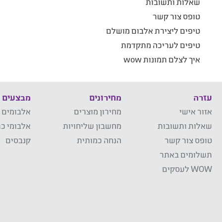
שאלות ותשובות
טופס צור קשר
טיפים ליצירת אלבום מושלם
טיפים לעריכה מתקדמת
איך לצלם תמונות wow
עזרה
מחירונים
מבצעים
אזור אישי
מחירון מוצרים
אלבומים 
שאלות ותשובות
מחשבון שליחויות
אלבומי כר
טופס צור קשר
הנחה כמותית
קנבסים
תשלומים באתר
WOW לעסקים