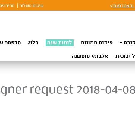
והצטרפות
>
שיטות משלוח
מחירונים
נבס
פיתוח תמונות
לוחות שנה
בלוג
הדפסה על
 זכוכית
אלבומי סופשנה
gner request 2018-04-08