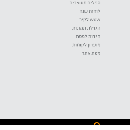
ספלים מעוצבים
לוחות שנה
wow לקיר
הגדלת תמונות
הגדות לפסח
מועדון לקוחות
מפת אתר
התשלום באתר WOW מאובטח בטכנולוגית SSL