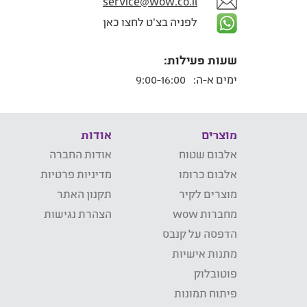
service@wow.co.il
לפניה בצ'ט לחצו כאן
שעות פעילות:
ימים א-ה:
9:00-16:00
מוצרים
אודות
אלבום שטוח
אודות החברה
אלבום כרומו
מדיניות פרטיות
מוצרים לקיר
תקנון האתר
מחברות wow
הצהרת נגישות
הדפסה על קנבס
מתנות אישיות
פוטובלוק
פיתוח תמונות