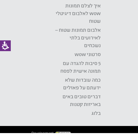
איך לצלם תמונות
wow לאלבום דיגיטלי
שטוח
אלבום תמונות שטוח –
לאירועים בלתי
נשכחים
סרטוני wow
5 סיבות להגדה עם
תמונה אישית לפסח
כמה עובדות שלא
ידעתם על פאזלים
דברים טובים באים
באריזות קטנות
בלוג
Development: