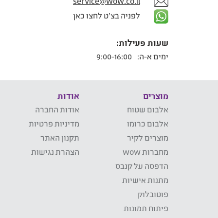
service@wow.co.il
לפניה בצ'ט לחצו כאן
שעות פעילות:
ימים א-ה:
9:00-16:00
מוצרים
אודות
אלבום שטוח
אודות החברה
אלבום כרומו
מדיניות פרטיות
מוצרים לקיר
תקנון האתר
מחברות wow
הצהרת נגישות
הדפסה על קנבס
מתנות אישיות
פוטובלוק
פיתוח תמונות