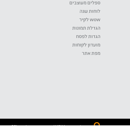
ספלים מעוצבים
לוחות שנה
wow לקיר
הגדלת תמונות
הגדות לפסח
מועדון לקוחות
מפת אתר
התשלום באתר WOW מאובטח בטכנולוגית SSL