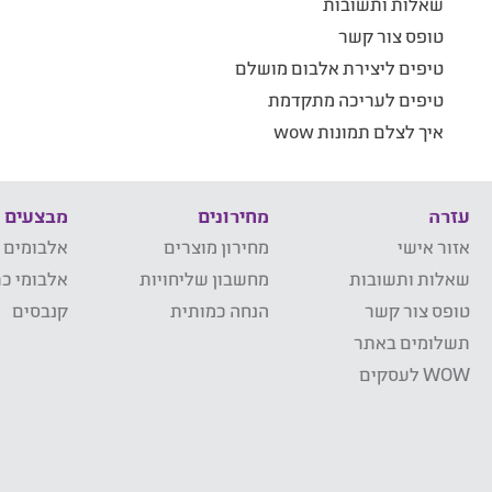
שאלות ותשובות
טופס צור קשר
טיפים ליצירת אלבום מושלם
טיפים לעריכה מתקדמת
איך לצלם תמונות wow
עזרה
מחירונים
מבצעים
אזור אישי
מחירון מוצרים
אלבומים 
שאלות ותשובות
מחשבון שליחויות
אלבומי כר
טופס צור קשר
הנחה כמותית
קנבסים
תשלומים באתר
WOW לעסקים