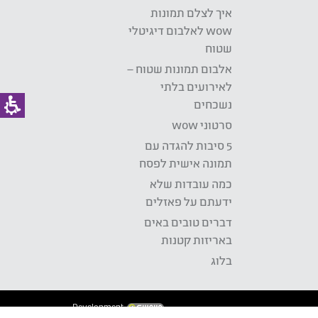
איך לצלם תמונות
wow לאלבום דיגיטלי
שטוח
אלבום תמונות שטוח –
לאירועים בלתי
נשכחים
סרטוני wow
5 סיבות להגדה עם
תמונה אישית לפסח
כמה עובדות שלא
ידעתם על פאזלים
דברים טובים באים
באריזות קטנות
בלוג
Development: