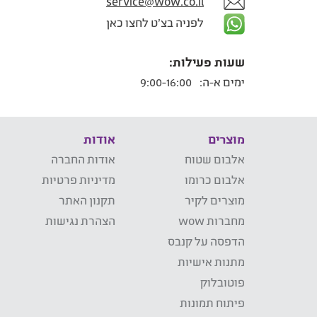
service@wow.co.il
לפניה בצ'ט לחצו כאן
שעות פעילות:
ימים א-ה:
9:00-16:00
מוצרים
אודות
אלבום שטוח
אודות החברה
אלבום כרומו
מדיניות פרטיות
מוצרים לקיר
תקנון האתר
מחברות wow
הצהרת נגישות
הדפסה על קנבס
מתנות אישיות
פוטובלוק
פיתוח תמונות