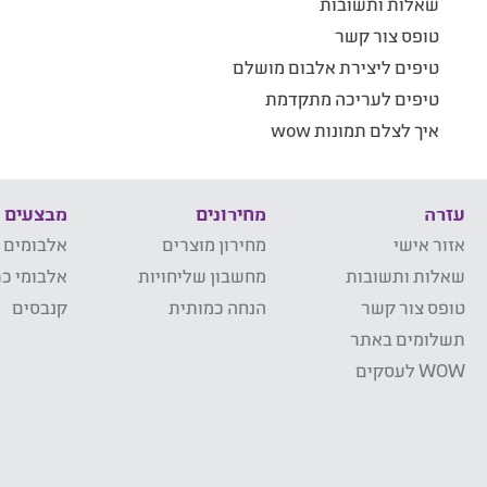
שאלות ותשובות
טופס צור קשר
טיפים ליצירת אלבום מושלם
טיפים לעריכה מתקדמת
איך לצלם תמונות wow
עזרה
מחירונים
מבצעים
אזור אישי
מחירון מוצרים
אלבומים 
שאלות ותשובות
מחשבון שליחויות
אלבומי כר
טופס צור קשר
הנחה כמותית
קנבסים
תשלומים באתר
WOW לעסקים