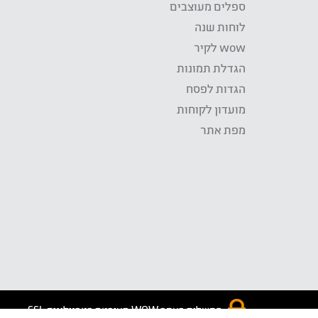
ספלים מעוצבים
לוחות שנה
wow לקיר
הגדלת תמונות
הגדות לפסח
מועדון לקוחות
מפת אתר
התשלום באתר WOW מאובטח בטכנולוגית SSL