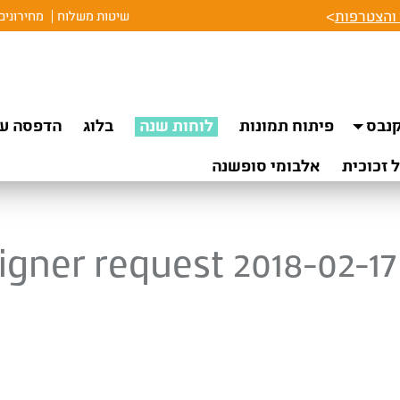
והצטרפות
>
שיטות משלוח
מחירונים
נבס
פיתוח תמונות
לוחות שנה
בלוג
הדפסה על
 זכוכית
אלבומי סופשנה
igner request 2018-02-17 