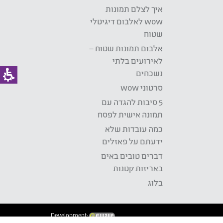
איך לצלם תמונות
wow לאלבום דיגיטלי
שטוח
אלבום תמונות שטוח –
לאירועים בלתי
נשכחים
סרטוני wow
5 סיבות להגדה עם
תמונה אישית לפסח
כמה עובדות שלא
ידעתם על פאזלים
דברים טובים באים
באריזות קטנות
בלוג
Development: