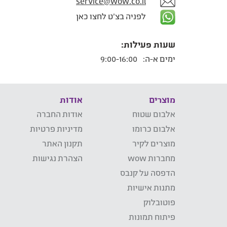
service@wow.co.il
לפניה בצ'ט לחצו כאן
שעות פעילות:
ימים א-ה:
9:00-16:00
מוצרים
אודות
אלבום שטוח
אודות החברה
אלבום כרומו
מדיניות פרטיות
מוצרים לקיר
תקנון האתר
מחברות wow
הצהרת נגישות
הדפסה על קנבס
מתנות אישיות
פוטובלוק
פיתוח תמונות