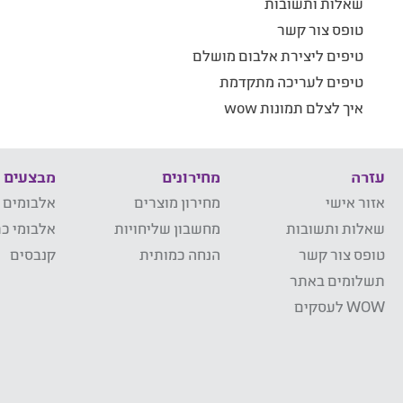
שאלות ותשובות
טופס צור קשר
טיפים ליצירת אלבום מושלם
טיפים לעריכה מתקדמת
איך לצלם תמונות wow
עזרה
מחירונים
מבצעים
אזור אישי
מחירון מוצרים
אלבומים 
שאלות ותשובות
מחשבון שליחויות
אלבומי כר
טופס צור קשר
הנחה כמותית
קנבסים
תשלומים באתר
WOW לעסקים