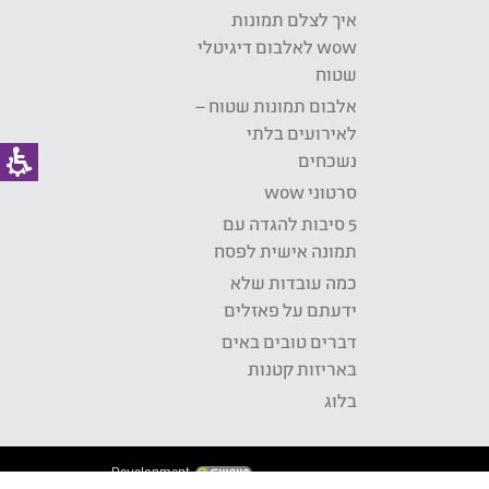
איך לצלם תמונות
wow לאלבום דיגיטלי
שטוח
אלבום תמונות שטוח –
לאירועים בלתי
נשכחים
סרטוני wow
5 סיבות להגדה עם
תמונה אישית לפסח
כמה עובדות שלא
ידעתם על פאזלים
דברים טובים באים
באריזות קטנות
בלוג
Development: