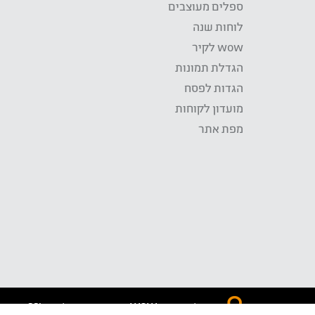
ספלים מעוצבים
לוחות שנה
wow לקיר
הגדלת תמונות
הגדות לפסח
מועדון לקוחות
מפת אתר
התשלום באתר WOW מאובטח בטכנולוגית SSL