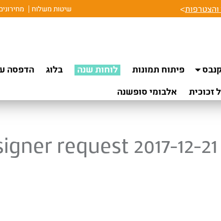
והצטרפות
>
שיטות משלוח
מחירונים
נבס
פיתוח תמונות
לוחות שנה
בלוג
הדפסה על
 זכוכית
אלבומי סופשנה
igner request 2017-12-21 