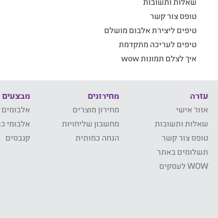
שאלות ותשובות
טופס צור קשר
טיפים ליצירת אלבום מושלם
טיפים לעריכה מתקדמת
איך לצלם תמונות wow
עזרה
מחירונים
מבצעים
אזור אישי
מחירון מוצרים
אלבומים 
שאלות ותשובות
מחשבון שליחויות
אלבומי כר
טופס צור קשר
הנחה כמותית
קנבסים
תשלומים באתר
WOW לעסקים