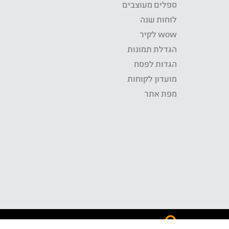
ספלים מעוצבים
לוחות שנה
wow לקיר
הגדלת תמונות
הגדות לפסח
מועדון לקוחות
מפת אתר
התשלום באתר WOW מאובטח בטכנולוגית SSL