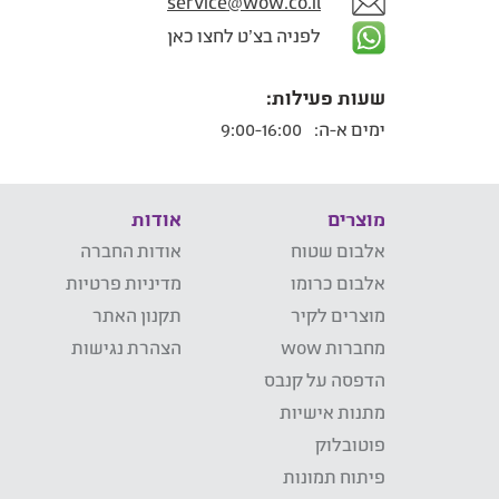
service@wow.co.il
לפניה בצ'ט לחצו כאן
שעות פעילות:
ימים א-ה:
9:00-16:00
מוצרים
אודות
אלבום שטוח
אודות החברה
אלבום כרומו
מדיניות פרטיות
מוצרים לקיר
תקנון האתר
מחברות wow
הצהרת נגישות
הדפסה על קנבס
מתנות אישיות
פוטובלוק
פיתוח תמונות