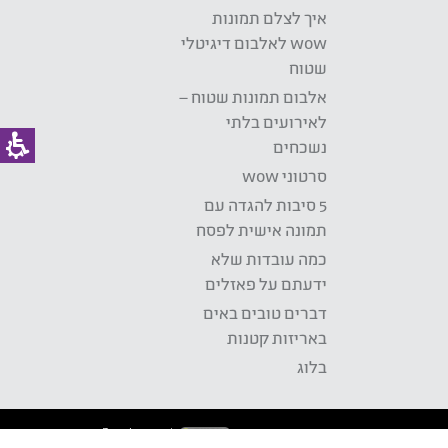
איך לצלם תמונות
wow לאלבום דיגיטלי
שטוח
אלבום תמונות שטוח –
לאירועים בלתי
נשכחים
סרטוני wow
5 סיבות להגדה עם
תמונה אישית לפסח
כמה עובדות שלא
ידעתם על פאזלים
דברים טובים באים
באריזות קטנות
בלוג
Development: