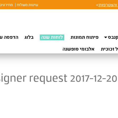
והצטרפות
>
שיטות משלוח
מחירונים
נבס
פיתוח תמונות
לוחות שנה
בלוג
הדפסה על
 זכוכית
אלבומי סופשנה
igner request 2017-12-20 