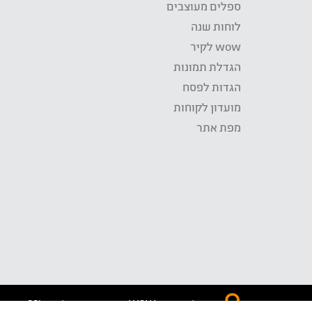
ספלים מעוצבים
לוחות שנה
wow לקיר
הגדלת תמונות
הגדות לפסח
מועדון לקוחות
מפת אתר
התשלום באתר WOW מאובטח בטכנולוגית SSL