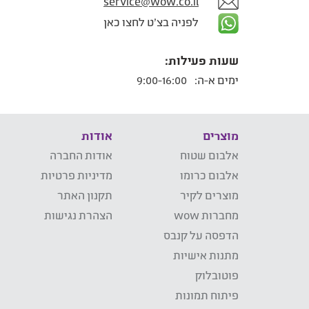
service@wow.co.il
לפניה בצ'ט לחצו כאן
שעות פעילות:
ימים א-ה:
9:00-16:00
מוצרים
אודות
אלבום שטוח
אודות החברה
אלבום כרומו
מדיניות פרטיות
מוצרים לקיר
תקנון האתר
מחברות wow
הצהרת נגישות
הדפסה על קנבס
מתנות אישיות
פוטובלוק
פיתוח תמונות