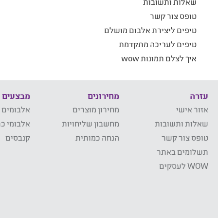
שאלות ותשובות
טופס צור קשר
טיפים ליצירת אלבום מושלם
טיפים לעריכה מתקדמת
איך לצלם תמונות wow
עזרה
מחירונים
מבצעים
אזור אישי
מחירון מוצרים
אלבומים 
שאלות ותשובות
מחשבון שליחויות
אלבומי כר
טופס צור קשר
הנחה כמותית
קנבסים
תשלומים באתר
WOW לעסקים