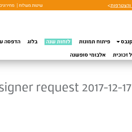
והצטרפות
>
שיטות משלוח
מחירונים
נבס
פיתוח תמונות
לוחות שנה
בלוג
הדפסה על
 זכוכית
אלבומי סופשנה
igner request 2017-12-17 