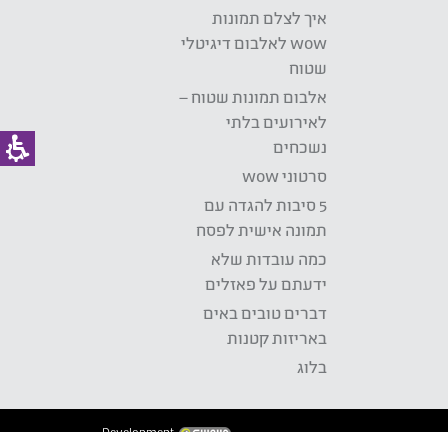
איך לצלם תמונות
wow לאלבום דיגיטלי
שטוח
אלבום תמונות שטוח –
לאירועים בלתי
נשכחים
סרטוני wow
5 סיבות להגדה עם
תמונה אישית לפסח
כמה עובדות שלא
ידעתם על פאזלים
דברים טובים באים
באריזות קטנות
בלוג
Development: