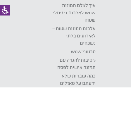
איך לצלם תמונות
wow לאלבום דיגיטלי
שטוח
אלבום תמונות שטוח –
לאירועים בלתי
נשכחים
סרטוני wow
5 סיבות להגדה עם
תמונה אישית לפסח
כמה עובדות שלא
ידעתם על פאזלים
דברים טובים באים
באריזות קטנות
בלוג
Development: