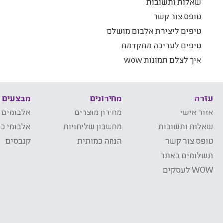
שאלות ותשובות
טופס צור קשר
טיפים ליצירת אלבום מושלם
טיפים לעריכה מתקדמת
איך לצלם תמונות wow
עזרה
מחירונים
מבצעים
אזור אישי
מחירון מוצרים
אלבומים 
שאלות ותשובות
מחשבון שליחויות
אלבומי כר
טופס צור קשר
הנחה כמותית
קנבסים
תשלומים באתר
WOW לעסקים