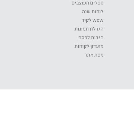
ספלים מעוצבים
לוחות שנה
wow לקיר
הגדלת תמונות
הגדות לפסח
מועדון לקוחות
מפת אתר
התשלום באתר WOW מאובטח בטכנולוגית SSL