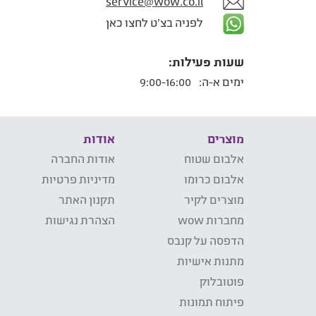
service@wow.co.il
לפניה בצ'ט לחצו כאן
שעות פעילות:
ימים א-ה:
9:00-16:00
מוצרים
אודות
אלבום שטוח
אודות החברה
אלבום כרומו
מדיניות פרטיות
מוצרים לקיר
תקנון האתר
מחברות wow
הצהרת נגישות
הדפסה על קנבס
מתנות אישיות
פוטובלוק
פיתוח תמונות