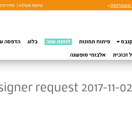
והצטרפות
>
שיטות משלוח
מחירונים
נבס
פיתוח תמונות
לוחות שנה
בלוג
הדפסה על
 זכוכית
אלבומי סופשנה
igner request 2017-11-02 