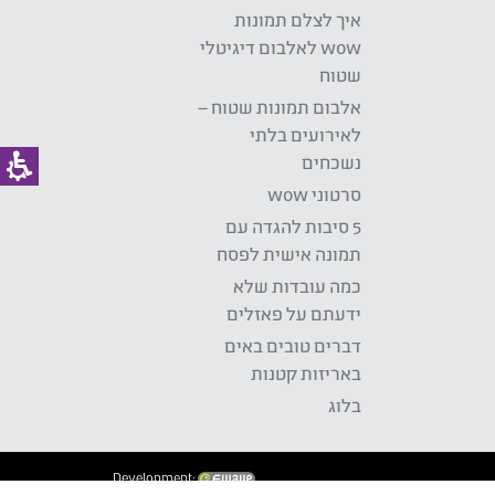
איך לצלם תמונות
wow לאלבום דיגיטלי
שטוח
אלבום תמונות שטוח –
לאירועים בלתי
נשכחים
סרטוני wow
5 סיבות להגדה עם
תמונה אישית לפסח
כמה עובדות שלא
ידעתם על פאזלים
דברים טובים באים
באריזות קטנות
בלוג
Development: