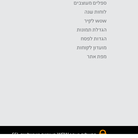
ספלים מעוצבים
לוחות שנה
wow לקיר
הגדלת תמונות
הגדות לפסח
מועדון לקוחות
מפת אתר
התשלום באתר WOW מאובטח בטכנולוגית SSL