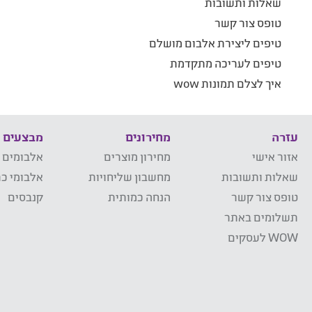
שאלות ותשובות
טופס צור קשר
טיפים ליצירת אלבום מושלם
טיפים לעריכה מתקדמת
איך לצלם תמונות wow
עזרה
מחירונים
מבצעים
אזור אישי
מחירון מוצרים
אלבומים 
שאלות ותשובות
מחשבון שליחויות
אלבומי כר
טופס צור קשר
הנחה כמותית
קנבסים
תשלומים באתר
WOW לעסקים