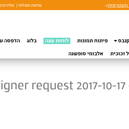
והצטרפות
>
שיטות משלוח
מחירונים
נבס
פיתוח תמונות
לוחות שנה
בלוג
הדפסה על
 זכוכית
אלבומי סופשנה
igner request 2017-10-17 