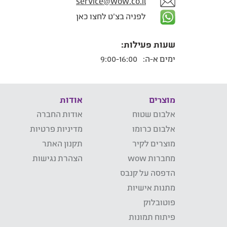
service@wow.co.il
לפניה בצ'ט לחצו כאן
שעות פעילות:
ימים א-ה:
9:00-16:00
מוצרים
אודות
אלבום שטוח
אודות החברה
אלבום כרומו
מדיניות פרטיות
מוצרים לקיר
תקנון האתר
מחברות wow
הצהרת נגישות
הדפסה על קנבס
מתנות אישיות
פוטובלוק
פיתוח תמונות