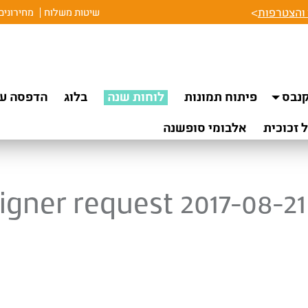
והצטרפות
>
שיטות משלוח
מחירונים
נבס
פיתוח תמונות
לוחות שנה
בלוג
הדפסה על
 זכוכית
אלבומי סופשנה
igner request 2017-08-21 