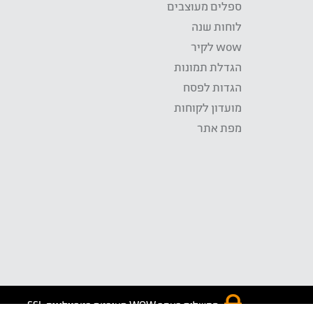
ספלים מעוצבים
לוחות שנה
wow לקיר
הגדלת תמונות
הגדות לפסח
מועדון לקוחות
מפת אתר
התשלום באתר WOW מאובטח בטכנולוגית SSL