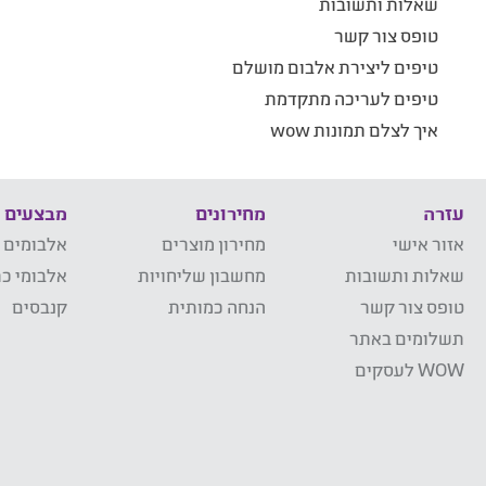
שאלות ותשובות
טופס צור קשר
טיפים ליצירת אלבום מושלם
טיפים לעריכה מתקדמת
איך לצלם תמונות wow
עזרה
מחירונים
מבצעים
אזור אישי
מחירון מוצרים
אלבומים 
שאלות ותשובות
מחשבון שליחויות
אלבומי כר
טופס צור קשר
הנחה כמותית
קנבסים
תשלומים באתר
WOW לעסקים