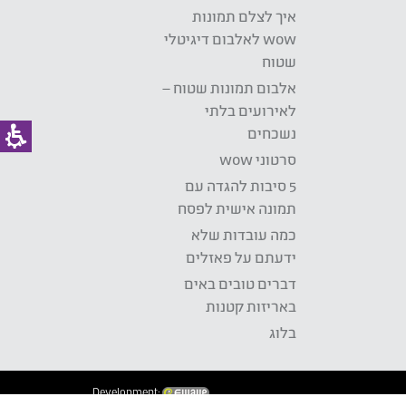
איך לצלם תמונות
wow לאלבום דיגיטלי
שטוח
אלבום תמונות שטוח –
לאירועים בלתי
נשכחים
סרטוני wow
5 סיבות להגדה עם
תמונה אישית לפסח
כמה עובדות שלא
ידעתם על פאזלים
דברים טובים באים
באריזות קטנות
בלוג
Development: