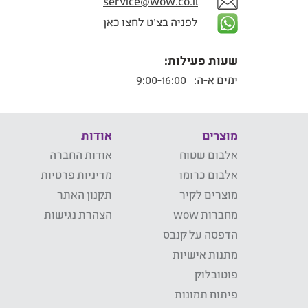
service@wow.co.il
לפניה בצ'ט לחצו כאן
שעות פעילות:
ימים א-ה:
9:00-16:00
מוצרים
אודות
אלבום שטוח
אודות החברה
אלבום כרומו
מדיניות פרטיות
מוצרים לקיר
תקנון האתר
מחברות wow
הצהרת נגישות
הדפסה על קנבס
מתנות אישיות
פוטובלוק
פיתוח תמונות