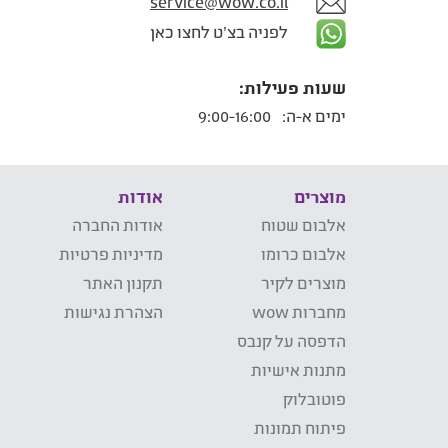
service@wow.co.il
לפניה בצ'ט לחצו כאן
שעות פעילות:
ימים א-ה:
9:00-16:00
מוצרים
אודות
אלבום שטוח
אודות החברה
אלבום כרומו
מדיניות פרטיות
מוצרים לקיר
תקנון האתר
מחברות wow
הצהרת נגישות
הדפסה על קנבס
מתנות אישיות
פוטובלוק
פיתוח תמונות