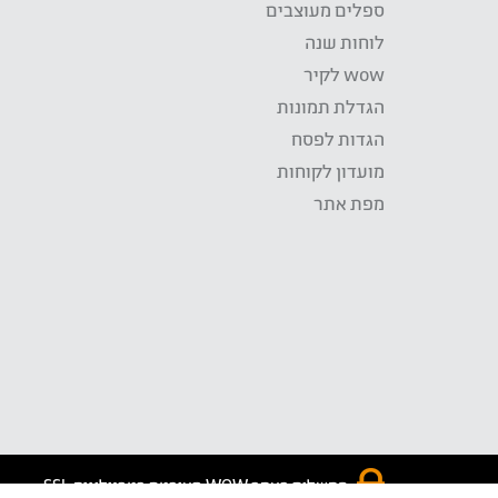
ספלים מעוצבים
לוחות שנה
wow לקיר
הגדלת תמונות
הגדות לפסח
מועדון לקוחות
מפת אתר
התשלום באתר WOW מאובטח בטכנולוגית SSL