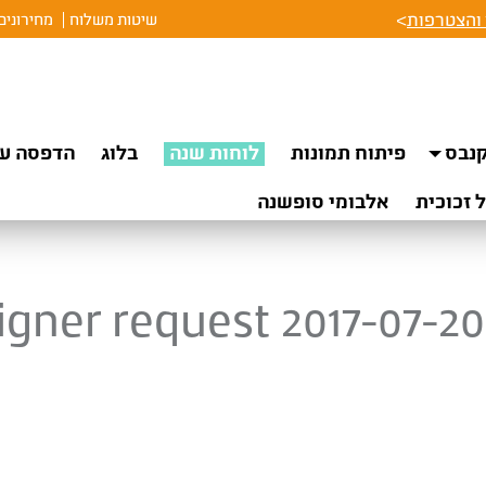
והצטרפות
>
שיטות משלוח
מחירונים
נבס
פיתוח תמונות
לוחות שנה
בלוג
הדפסה על
 זכוכית
אלבומי סופשנה
igner request 2017-07-20 