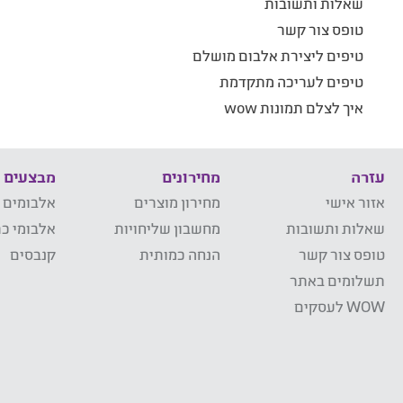
שאלות ותשובות
טופס צור קשר
טיפים ליצירת אלבום מושלם
טיפים לעריכה מתקדמת
איך לצלם תמונות wow
עזרה
מחירונים
מבצעים
אזור אישי
מחירון מוצרים
אלבומים 
שאלות ותשובות
מחשבון שליחויות
אלבומי כר
טופס צור קשר
הנחה כמותית
קנבסים
תשלומים באתר
WOW לעסקים