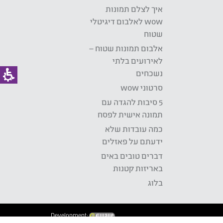
איך לצלם תמונות
wow לאלבום דיגיטלי
שטוח
אלבום תמונות שטוח –
לאירועים בלתי
נשכחים
סרטוני wow
5 סיבות להגדה עם
תמונה אישית לפסח
כמה עובדות שלא
ידעתם על פאזלים
דברים טובים באים
באריזות קטנות
בלוג
Development: