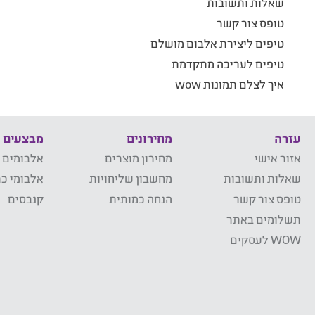
שאלות ותשובות
טופס צור קשר
טיפים ליצירת אלבום מושלם
טיפים לעריכה מתקדמת
איך לצלם תמונות wow
עזרה
מחירונים
מבצעים
אזור אישי
מחירון מוצרים
אלבומים 
שאלות ותשובות
מחשבון שליחויות
אלבומי כר
טופס צור קשר
הנחה כמותית
קנבסים
תשלומים באתר
WOW לעסקים