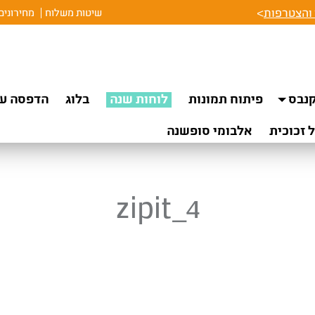
והצטרפות
>
שיטות משלוח
מחירונים
נבס
פיתוח תמונות
לוחות שנה
בלוג
הדפסה על
 זכוכית
אלבומי סופשנה
zipit_4