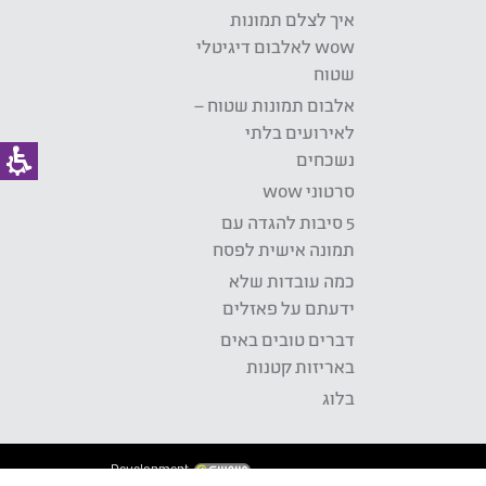
איך לצלם תמונות
wow לאלבום דיגיטלי
שטוח
אלבום תמונות שטוח –
לאירועים בלתי
נשכחים
סרטוני wow
5 סיבות להגדה עם
תמונה אישית לפסח
כמה עובדות שלא
ידעתם על פאזלים
דברים טובים באים
באריזות קטנות
בלוג
Development: