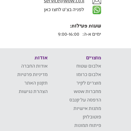
service@wow.co.il
לפניה בצ'ט לחצו כאן
שעות פעילות:
ימים א-ה:
9:00-16:00
מוצרים
אודות
אלבום שטוח
אודות החברה
אלבום כרומו
מדיניות פרטיות
מוצרים לקיר
תקנון האתר
מחברות wow
הצהרת נגישות
הדפסה על קנבס
מתנות אישיות
פוטובלוק
פיתוח תמונות