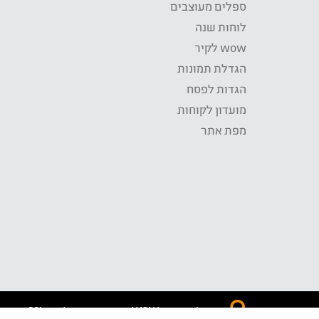
ספלים מעוצבים
לוחות שנה
wow לקיר
הגדלת תמונות
הגדות לפסח
מועדון לקוחות
מפת אתר
התשלום באתר WOW מאובטח בטכנולוגית SSL