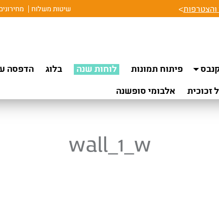
והצטרפות
>
שיטות משלוח
מחירונים
נבס
פיתוח תמונות
לוחות שנה
בלוג
הדפסה על
 זכוכית
אלבומי סופשנה
wall_1_w