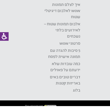
איך לצלם תמונות
wow לאלבום דיגיטלי
שטוח
אלבום תמונות שטוח –
לאירועים בלתי
נשכחים
סרטוני wow
5 סיבות להגדה עם
תמונה אישית לפסח
כמה עובדות שלא
ידעתם על פאזלים
דברים טובים באים
באריזות קטנות
בלוג
Development: