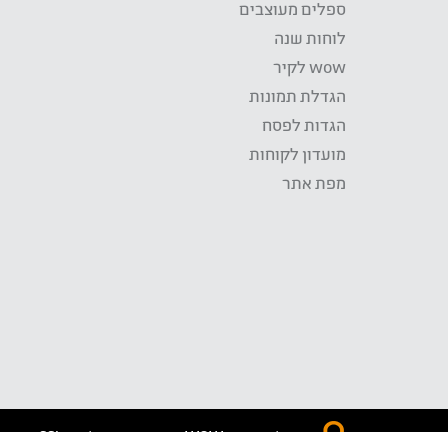
ספלים מעוצבים
לוחות שנה
wow לקיר
הגדלת תמונות
הגדות לפסח
מועדון לקוחות
מפת אתר
התשלום באתר WOW מאובטח בטכנולוגית SSL