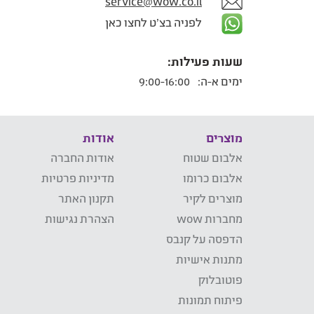
service@wow.co.il
לפניה בצ'ט לחצו כאן
שעות פעילות:
ימים א-ה:
9:00-16:00
מוצרים
אודות
אלבום שטוח
אודות החברה
אלבום כרומו
מדיניות פרטיות
מוצרים לקיר
תקנון האתר
מחברות wow
הצהרת נגישות
הדפסה על קנבס
מתנות אישיות
פוטובלוק
פיתוח תמונות