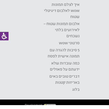
איך לצלם תמונות
wow לאלבום דיגיטלי
שטוח
אלבום תמונות שטוח –
לאירועים בלתי
נשכחים
סרטוני wow
5 סיבות להגדה עם
תמונה אישית לפסח
כמה עובדות שלא
ידעתם על פאזלים
דברים טובים באים
באריזות קטנות
בלוג
Development: