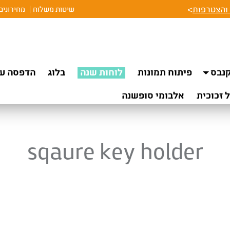
והצטרפות
>
שיטות משלוח
מחירונים
נבס
פיתוח תמונות
לוחות שנה
בלוג
הדפסה על
 זכוכית
אלבומי סופשנה
sqaure key holder