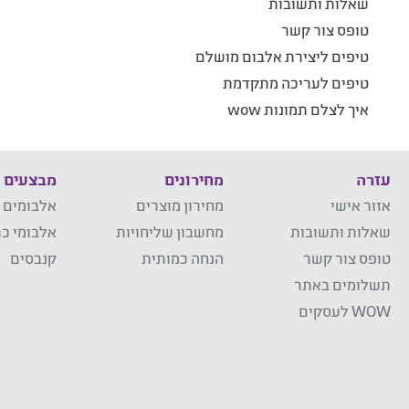
שאלות ותשובות
טופס צור קשר
טיפים ליצירת אלבום מושלם
טיפים לעריכה מתקדמת
איך לצלם תמונות wow
עזרה
מחירונים
מבצעים
אזור אישי
מחירון מוצרים
אלבומים 
שאלות ותשובות
מחשבון שליחויות
אלבומי כר
טופס צור קשר
הנחה כמותית
קנבסים
תשלומים באתר
WOW לעסקים