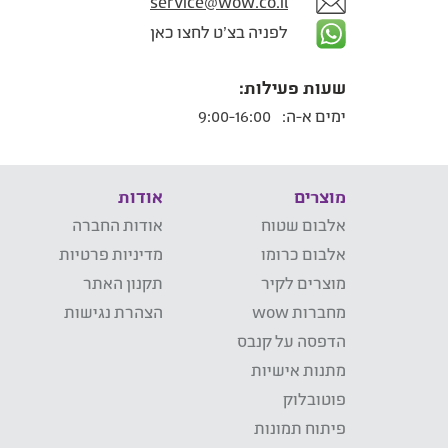
service@wow.co.il
לפניה בצ'ט לחצו כאן
שעות פעילות:
ימים א-ה:
9:00-16:00
מוצרים
אודות
אלבום שטוח
אודות החברה
אלבום כרומו
מדיניות פרטיות
מוצרים לקיר
תקנון האתר
מחברות wow
הצהרת נגישות
הדפסה על קנבס
מתנות אישיות
פוטובלוק
פיתוח תמונות