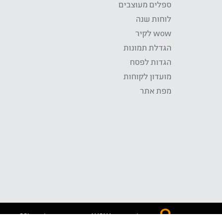
ספלים מעוצבים
לוחות שנה
wow לקיר
הגדלת תמונות
הגדות לפסח
מועדון לקוחות
מפת אתר
התשלום באתר WOW מאובטח בטכנולוגית SSL