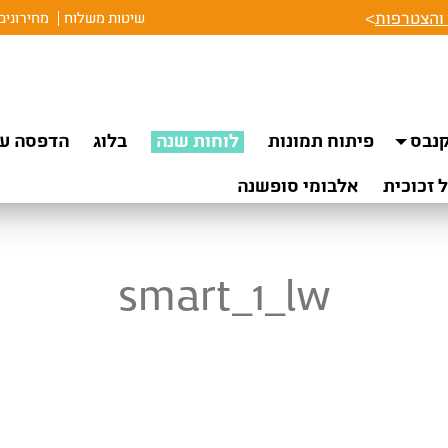
והצטרפות
>
שיטות משלוח
מחירונים
נבס
פיתוח תמונות
לוחות שנה
בלוג
הדפסה על
 זכוכית
אלבומי סופשנה
smart_1_lw