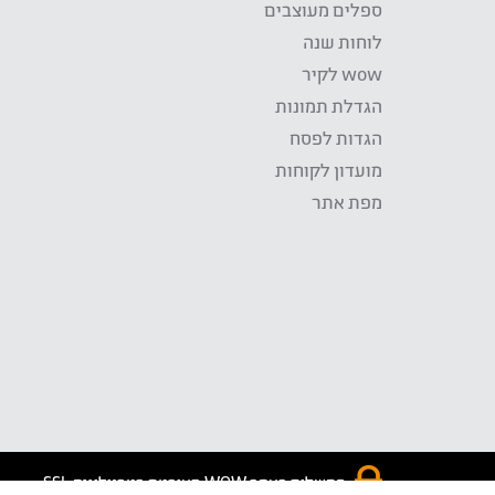
ספלים מעוצבים
לוחות שנה
wow לקיר
הגדלת תמונות
הגדות לפסח
מועדון לקוחות
מפת אתר
התשלום באתר WOW מאובטח בטכנולוגית SSL