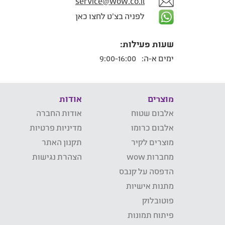
service@wow.co.il
לפניה בצ'ט לחצו כאן
שעות פעילות:
ימים א-ה:
9:00-16:00
מוצרים
אודות
אלבום שטוח
אודות החברה
אלבום כרומו
מדיניות פרטיות
מוצרים לקיר
תקנון האתר
מחברות wow
הצהרת נגישות
הדפסה על קנבס
מתנות אישיות
פוטובלוק
פיתוח תמונות