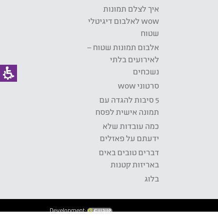
איך לצלם תמונות
wow לאלבום דיגיטלי
שטוח
אלבום תמונות שטוח –
לאירועים בלתי
נשכחים
סרטוני wow
5 סיבות להגדה עם
תמונה אישית לפסח
כמה עובדות שלא
ידעתם על פאזלים
דברים טובים באים
באריזות קטנות
בלוג
Development: