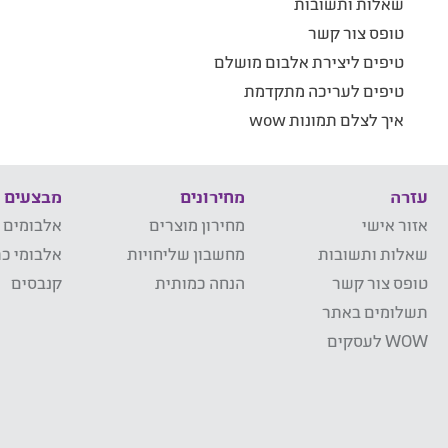
שאלות ותשובות
טופס צור קשר
טיפים ליצירת אלבום מושלם
טיפים לעריכה מתקדמת
איך לצלם תמונות wow
עזרה
מחירונים
מבצעים
אזור אישי
מחירון מוצרים
אלבומים 
שאלות ותשובות
מחשבון שליחויות
אלבומי כר
טופס צור קשר
הנחה כמותית
קנבסים
תשלומים באתר
WOW לעסקים