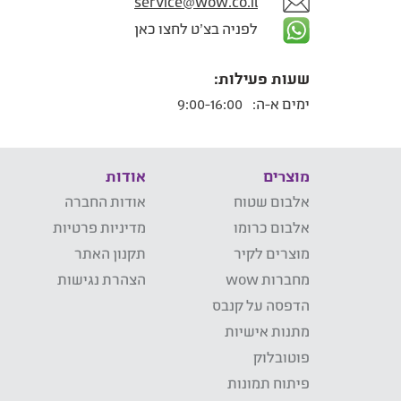
service@wow.co.il
לפניה בצ'ט לחצו כאן
שעות פעילות:
ימים א-ה:
9:00-16:00
מוצרים
אודות
אלבום שטוח
אודות החברה
אלבום כרומו
מדיניות פרטיות
מוצרים לקיר
תקנון האתר
מחברות wow
הצהרת נגישות
הדפסה על קנבס
מתנות אישיות
פוטובלוק
פיתוח תמונות