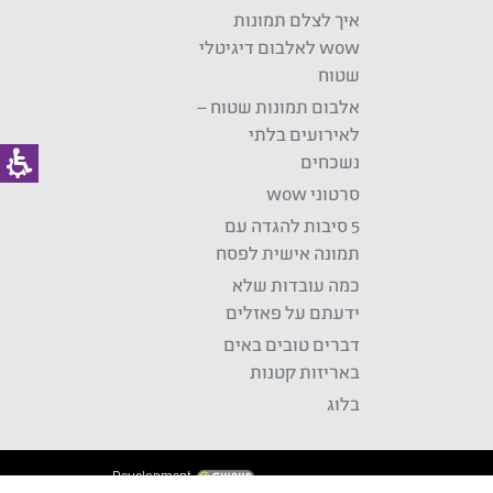
איך לצלם תמונות
wow לאלבום דיגיטלי
שטוח
אלבום תמונות שטוח –
לאירועים בלתי
נשכחים
סרטוני wow
5 סיבות להגדה עם
תמונה אישית לפסח
כמה עובדות שלא
ידעתם על פאזלים
דברים טובים באים
באריזות קטנות
בלוג
Development: