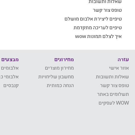
שאלות ותשובות
טופס צור קשר
טיפים ליצירת אלבום מושלם
טיפים לעריכה מתקדמת
איך לצלם תמונות wow
עזרה
מחירונים
מבצעים
אזור אישי
מחירון מוצרים
אלבומים 
שאלות ותשובות
מחשבון שליחויות
אלבומי כר
טופס צור קשר
הנחה כמותית
קנבסים
תשלומים באתר
WOW לעסקים