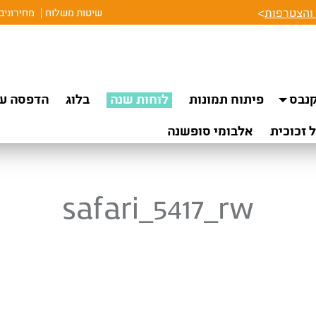
והצטרפות
>
שיטות משלוח
מחירונים
נבס
פיתוח תמונות
לוחות שנה
בלוג
הדפסה על
 זכוכית
אלבומי סופשנה
safari_5417_rw