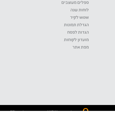
ספלים מעוצבים
לוחות שנה
wow לקיר
הגדלת תמונות
הגדות לפסח
מועדון לקוחות
מפת אתר
התשלום באתר WOW מאובטח בטכנולוגית SSL