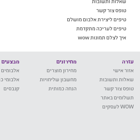
שאלות ותשובות
טופס צור קשר
טיפים ליצירת אלבום מושלם
טיפים לעריכה מתקדמת
איך לצלם תמונות wow
עזרה
מחירונים
מבצעים
אזור אישי
מחירון מוצרים
אלבומים 
שאלות ותשובות
מחשבון שליחויות
אלבומי כר
טופס צור קשר
הנחה כמותית
קנבסים
תשלומים באתר
WOW לעסקים