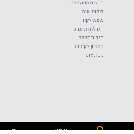
ספלים מעוצבים
לוחות שנה
wow לקיר
הגדלת תמונות
הגדות לפסח
מועדון לקוחות
מפת אתר
התשלום באתר WOW מאובטח בטכנולוגית SSL