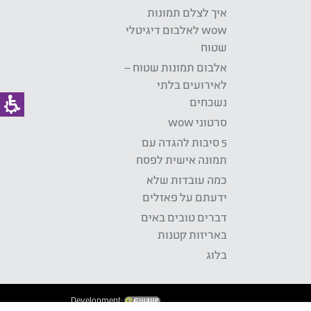
איך לצלם תמונות
wow לאלבום דיגיטלי
שטוח
אלבום תמונות שטוח –
לאירועים בלתי
נשכחים
סרטוני wow
5 סיבות להגדה עם
תמונה אישית לפסח
כמה עובדות שלא
ידעתם על פאזלים
דברים טובים באים
באריזות קטנות
בלוג
Development: