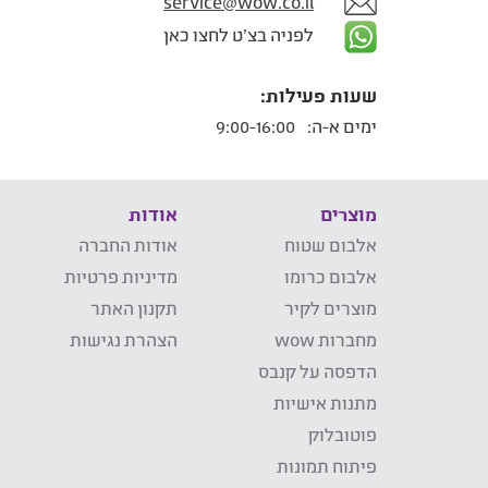
service@wow.co.il
לפניה בצ'ט לחצו כאן
שעות פעילות:
ימים א-ה:
9:00-16:00
מוצרים
אודות
אלבום שטוח
אודות החברה
אלבום כרומו
מדיניות פרטיות
מוצרים לקיר
תקנון האתר
מחברות wow
הצהרת נגישות
הדפסה על קנבס
מתנות אישיות
פוטובלוק
פיתוח תמונות