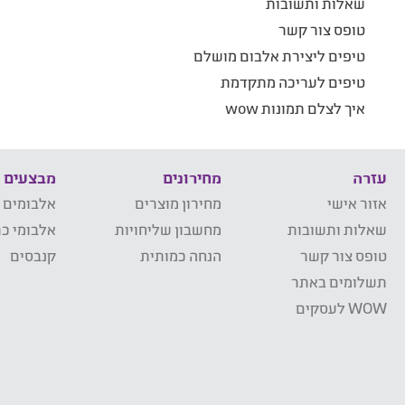
שאלות ותשובות
טופס צור קשר
טיפים ליצירת אלבום מושלם
טיפים לעריכה מתקדמת
איך לצלם תמונות wow
עזרה
מחירונים
מבצעים
אזור אישי
מחירון מוצרים
אלבומים 
שאלות ותשובות
מחשבון שליחויות
אלבומי כר
טופס צור קשר
הנחה כמותית
קנבסים
תשלומים באתר
WOW לעסקים