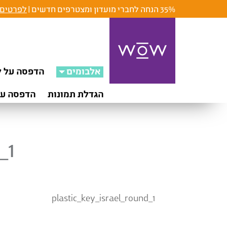
35% הנחה לחברי מועדון ומצטרפים חדשים |
לפרטים 
אלבומים
הדפסה על ק
הגדלת תמונות
הדפסה על
_1
plastic_key_israel_round_1