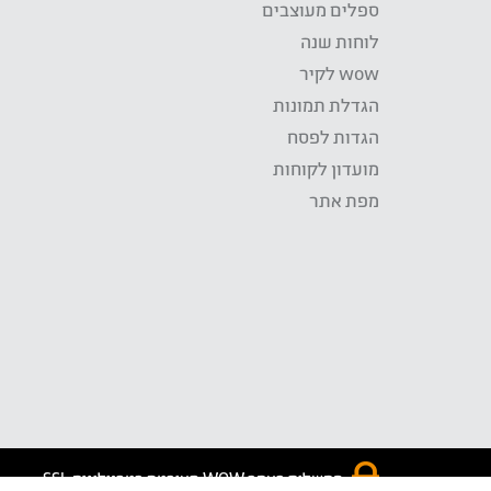
ספלים מעוצבים
לוחות שנה
wow לקיר
הגדלת תמונות
הגדות לפסח
מועדון לקוחות
מפת אתר
התשלום באתר WOW מאובטח בטכנולוגית SSL