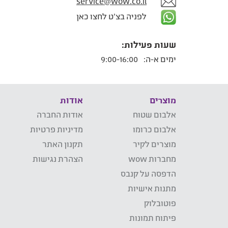
service@wow.co.il
לפניה בצ'ט לחצו כאן
שעות פעילות:
ימים א-ה:
9:00-16:00
מוצרים
אודות
אלבום שטוח
אודות החברה
אלבום כרומו
מדיניות פרטיות
מוצרים לקיר
תקנון האתר
מחברות wow
הצהרת נגישות
הדפסה על קנבס
מתנות אישיות
פוטובלוק
פיתוח תמונות