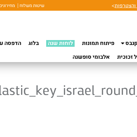
והצטרפות
>
שיטות משלוח
מחירונים
נבס
פיתוח תמונות
לוחות שנה
בלוג
הדפסה על
 זכוכית
אלבומי סופשנה
lastic_key_israel_round