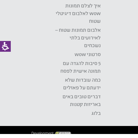
איך לצלם תמונות
wow לאלבום דיגיטלי
שטוח
אלבום תמונות שטוח –
לאירועים בלתי
נשכחים
סרטוני wow
5 סיבות להגדה עם
תמונה אישית לפסח
כמה עובדות שלא
ידעתם על פאזלים
דברים טובים באים
באריזות קטנות
בלוג
Development: