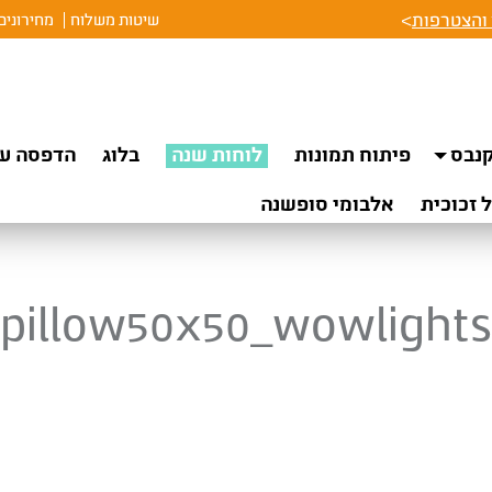
והצטרפות
>
שיטות משלוח
מחירונים
נבס
פיתוח תמונות
לוחות שנה
בלוג
הדפסה על
 זכוכית
אלבומי סופשנה
pillow50x50_wowlights