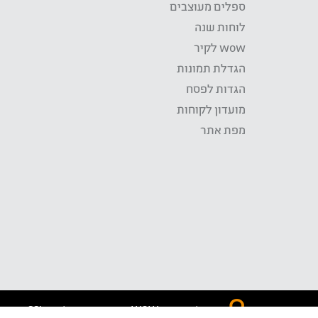
ספלים מעוצבים
לוחות שנה
wow לקיר
הגדלת תמונות
הגדות לפסח
מועדון לקוחות
מפת אתר
התשלום באתר WOW מאובטח בטכנולוגית SSL