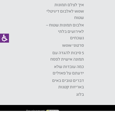
איך לצלם תמונות
wow לאלבום דיגיטלי
שטוח
אלבום תמונות שטוח –
לאירועים בלתי
נשכחים
סרטוני wow
5 סיבות להגדה עם
תמונה אישית לפסח
כמה עובדות שלא
ידעתם על פאזלים
דברים טובים באים
באריזות קטנות
בלוג
Development: