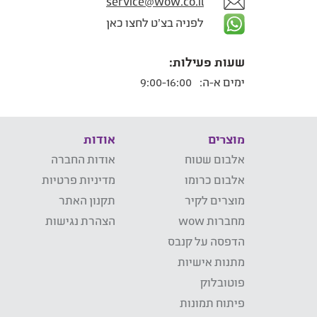
service@wow.co.il
לפניה בצ'ט לחצו כאן
שעות פעילות:
ימים א-ה:
9:00-16:00
מוצרים
אודות
אלבום שטוח
אודות החברה
אלבום כרומו
מדיניות פרטיות
מוצרים לקיר
תקנון האתר
מחברות wow
הצהרת נגישות
הדפסה על קנבס
מתנות אישיות
פוטובלוק
פיתוח תמונות