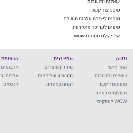
שאלות ותשובות
טופס צור קשר
טיפים ליצירת אלבום מושלם
טיפים לעריכה מתקדמת
איך לצלם תמונות wow
עזרה
מחירונים
מבצעים
אזור אישי
מחירון מוצרים
אלבומים 
שאלות ותשובות
מחשבון שליחויות
אלבומי כר
טופס צור קשר
הנחה כמותית
קנבסים
תשלומים באתר
WOW לעסקים