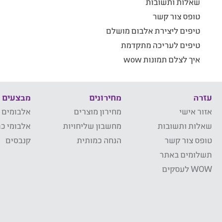
שאלות ותשובות
טופס צור קשר
טיפים ליצירת אלבום מושלם
טיפים לעריכה מתקדמת
איך לצלם תמונות wow
עזרה
מחירונים
מבצעים
אזור אישי
מחירון מוצרים
אלבומים 
שאלות ותשובות
מחשבון שליחויות
אלבומי כר
טופס צור קשר
הנחה כמותית
קנבסים
תשלומים באתר
WOW לעסקים