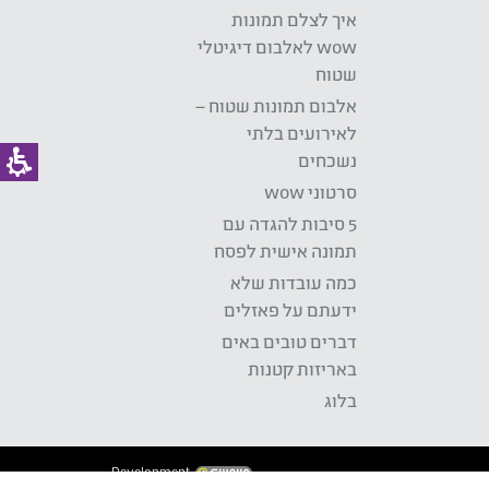
איך לצלם תמונות
wow לאלבום דיגיטלי
שטוח
אלבום תמונות שטוח –
לאירועים בלתי
נשכחים
סרטוני wow
5 סיבות להגדה עם
תמונה אישית לפסח
כמה עובדות שלא
ידעתם על פאזלים
דברים טובים באים
באריזות קטנות
בלוג
Development: