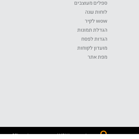
ספלים מעוצבים
לוחות שנה
wow לקיר
הגדלת תמונות
הגדות לפסח
מועדון לקוחות
מפת אתר
התשלום באתר WOW מאובטח בטכנולוגית SSL