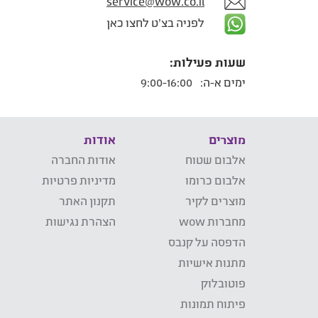
service@wow.co.il
לפניה בצ'ט לחצו כאן
שעות פעילות:
ימים א-ה:
9:00-16:00
מוצרים
אודות
אלבום שטוח
אודות החברה
אלבום כרומו
מדיניות פרטיות
מוצרים לקיר
תקנון האתר
מחברות wow
הצהרת נגישות
הדפסה על קנבס
מתנות אישיות
פוטובלוק
פיתוח תמונות