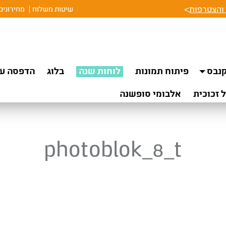
והצטרפות
>
שיטות משלוח
מחירונים
נבס
פיתוח תמונות
לוחות שנה
בלוג
הדפסה על
 זכוכית
אלבומי סופשנה
photoblok_8_t