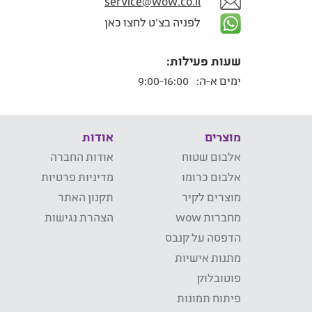
service@wow.co.il
לפניה בצ'ט לחצו כאן
שעות פעילות:
ימים א-ה:
9:00-16:00
מוצרים
אודות
אלבום שטוח
אודות החברה
אלבום כרומו
מדיניות פרטיות
מוצרים לקיר
תקנון האתר
מחברות wow
הצהרת נגישות
הדפסה על קנבס
מתנות אישיות
פוטובלוק
פיתוח תמונות