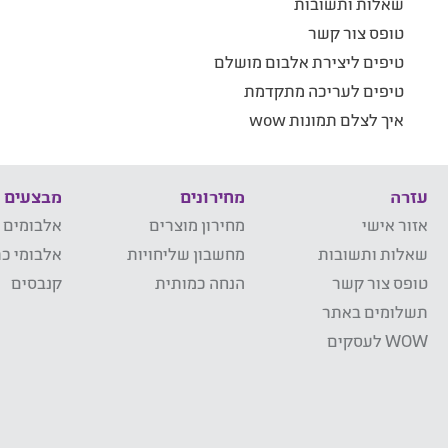
שאלות ותשובות
טופס צור קשר
טיפים ליצירת אלבום מושלם
טיפים לעריכה מתקדמת
איך לצלם תמונות wow
עזרה
מחירונים
מבצעים
אזור אישי
מחירון מוצרים
אלבומים 
שאלות ותשובות
מחשבון שליחויות
אלבומי כר
טופס צור קשר
הנחה כמותית
קנבסים
תשלומים באתר
WOW לעסקים