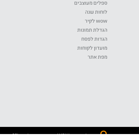
ספלים מעוצבים
לוחות שנה
wow לקיר
הגדלת תמונות
הגדות לפסח
מועדון לקוחות
מפת אתר
התשלום באתר WOW מאובטח בטכנולוגית SSL