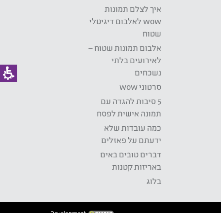
איך לצלם תמונות
wow לאלבום דיגיטלי
שטוח
אלבום תמונות שטוח –
לאירועים בלתי
נשכחים
סרטוני wow
5 סיבות להגדה עם
תמונה אישית לפסח
כמה עובדות שלא
ידעתם על פאזלים
דברים טובים באים
באריזות קטנות
בלוג
Development: