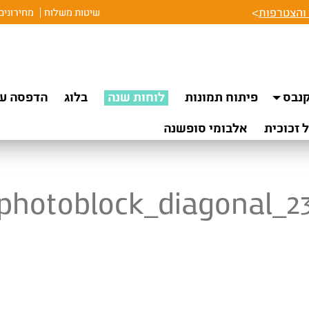
והצטרפות
>
שיטות משלוח
מחירונים
נבס
פיתוח תמונות
לוחות שנה
בלוג
הדפסה על
 זכוכית
אלבומי סופשנה
photoblock_diagonal_2