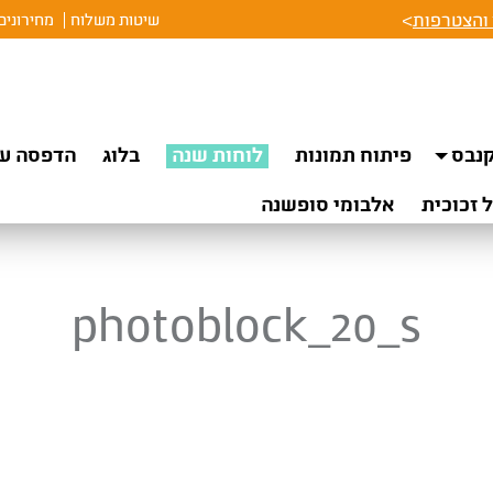
והצטרפות
>
שיטות משלוח
מחירונים
נבס
פיתוח תמונות
לוחות שנה
בלוג
הדפסה על
 זכוכית
אלבומי סופשנה
photoblock_20_s