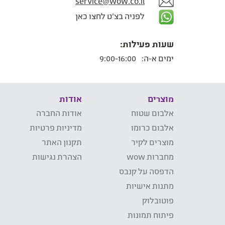
service@wow.co.il
לפניה בצ'ט לחצו כאן
שעות פעילות:
ימים א-ה:
9:00-16:00
מוצרים
אודות
אלבום שטוח
אודות החברה
אלבום כרומו
מדיניות פרטיות
מוצרים לקיר
תקנון האתר
מחברות wow
הצהרת נגישות
הדפסה על קנבס
מתנות אישיות
פוטובלוק
פיתוח תמונות