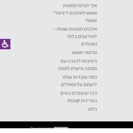
איך לצלם תמונות
wow לאלבום דיגיטלי
שטוח
אלבום תמונות שטוח –
לאירועים בלתי
נשכחים
סרטוני wow
5 סיבות להגדה עם
תמונה אישית לפסח
כמה עובדות שלא
ידעתם על פאזלים
דברים טובים באים
באריזות קטנות
בלוג
Development: