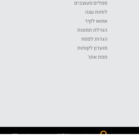
ספלים מעוצבים
לוחות שנה
wow לקיר
הגדלת תמונות
הגדות לפסח
מועדון לקוחות
מפת אתר
התשלום באתר WOW מאובטח בטכנולוגית SSL