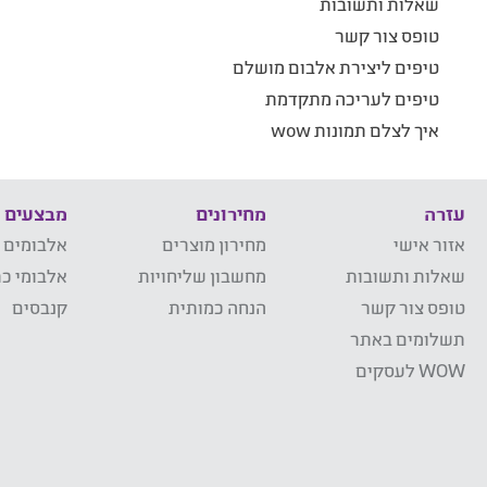
שאלות ותשובות
טופס צור קשר
טיפים ליצירת אלבום מושלם
טיפים לעריכה מתקדמת
איך לצלם תמונות wow
עזרה
מחירונים
מבצעים
אזור אישי
מחירון מוצרים
אלבומים 
שאלות ותשובות
מחשבון שליחויות
אלבומי כר
טופס צור קשר
הנחה כמותית
קנבסים
תשלומים באתר
WOW לעסקים