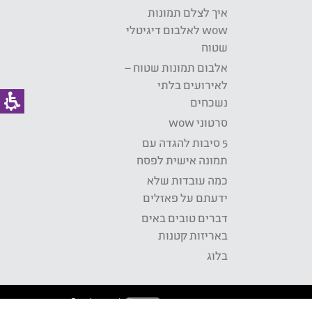
איך לצלם תמונות
wow לאלבום דיגיטלי
שטוח
אלבום תמונות שטוח –
לאירועים בלתי
נשכחים
סרטוני wow
5 סיבות להגדה עם
תמונה אישית לפסח
כמה עובדות שלא
ידעתם על פאזלים
דברים טובים באים
באריזות קטנות
בלוג
Development: