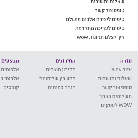
שאלות ותשובות
טופס צור קשר
טיפים ליצירת אלבום מושלם
טיפים לעריכה מתקדמת
איך לצלם תמונות wow
עזרה
מחירונים
מבצעים
אזור אישי
מחירון מוצרים
אלבומים 
שאלות ותשובות
מחשבון שליחויות
אלבומי כר
טופס צור קשר
הנחה כמותית
קנבסים
תשלומים באתר
WOW לעסקים