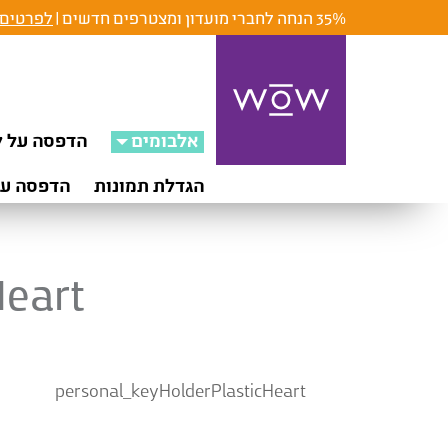
35% הנחה לחברי מועדון ומצטרפים חדשים |
לפרטים 
אלבומים
הדפסה על ק
הגדלת תמונות
הדפסה על
Heart
personal_keyHolderPlasticHeart