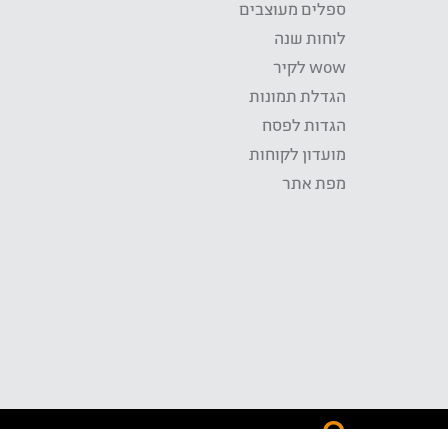
ספלים מעוצבים
לוחות שנה
wow לקיר
הגדלת תמונות
הגדות לפסח
מועדון לקוחות
מפת אתר
התשלום באתר WOW מאובטח בטכנולוגית SSL