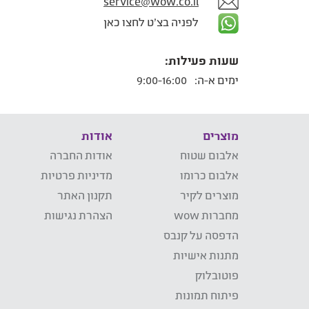
service@wow.co.il
לפניה בצ'ט לחצו כאן
שעות פעילות:
ימים א-ה:
9:00-16:00
מוצרים
אודות
אלבום שטוח
אודות החברה
אלבום כרומו
מדיניות פרטיות
מוצרים לקיר
תקנון האתר
מחברות wow
הצהרת נגישות
הדפסה על קנבס
מתנות אישיות
פוטובלוק
פיתוח תמונות