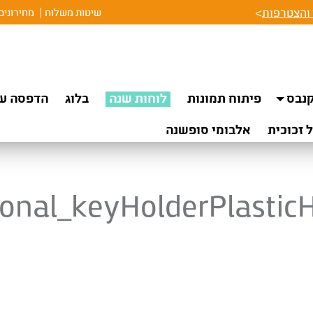
והצטרפות
>
שיטות משלוח
מחירונים
נבס
פיתוח תמונות
לוחות שנה
בלוג
הדפסה על
 זכוכית
אלבומי סופשנה
onal_keyHolderPlastic