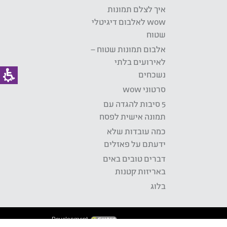
איך לצלם תמונות
wow לאלבום דיגיטלי
שטוח
אלבום תמונות שטוח –
לאירועים בלתי
נשכחים
סרטוני wow
5 סיבות להגדה עם
תמונה אישית לפסח
כמה עובדות שלא
ידעתם על פאזלים
דברים טובים באים
באריזות קטנות
בלוג
Development: