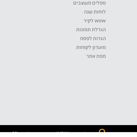
ספלים מעוצבים
לוחות שנה
wow לקיר
הגדלת תמונות
הגדות לפסח
מועדון לקוחות
מפת אתר
התשלום באתר WOW מאובטח בטכנולוגית SSL