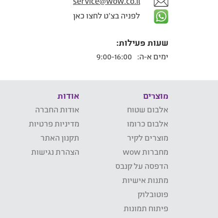
service@wow.co.il
לפניה בצ'ט לחצו כאן
שעות פעילות:
ימים א-ה:
9:00-16:00
מוצרים
אודות
אלבום שטוח
אודות החברה
אלבום כרומו
מדיניות פרטיות
מוצרים לקיר
תקנון האתר
מחברות wow
הצהרת נגישות
הדפסה על קנבס
מתנות אישיות
פוטובלוק
פיתוח תמונות