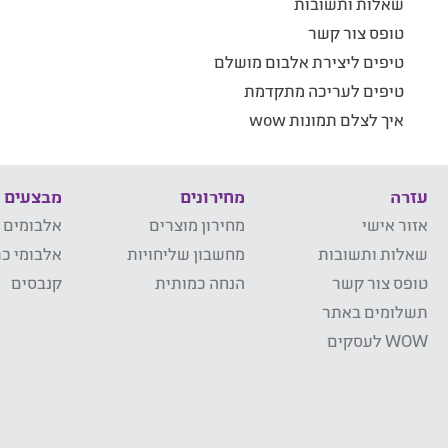
שאלות ותשובות
טופס צור קשר
טיפים ליצירת אלבום מושלם
טיפים לעריכה מתקדמת
איך לצלם תמונות wow
עזרה
מחירונים
מבצעים
אזור אישי
מחירון מוצרים
אלבומים 
שאלות ותשובות
מחשבון שליחויות
אלבומי כר
טופס צור קשר
הנחה כמותית
קנבסים
תשלומים באתר
WOW לעסקים