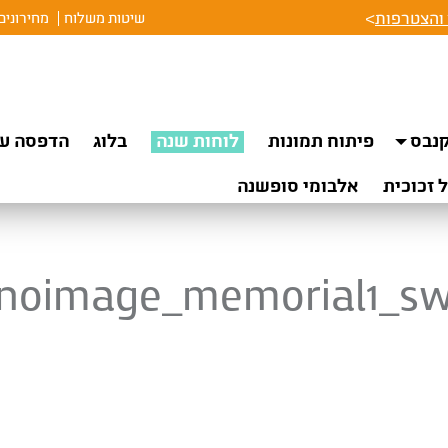
והצטרפות
>
שיטות משלוח
מחירונים
נבס
פיתוח תמונות
לוחות שנה
בלוג
הדפסה על
 זכוכית
אלבומי סופשנה
noimage_memorial1_s