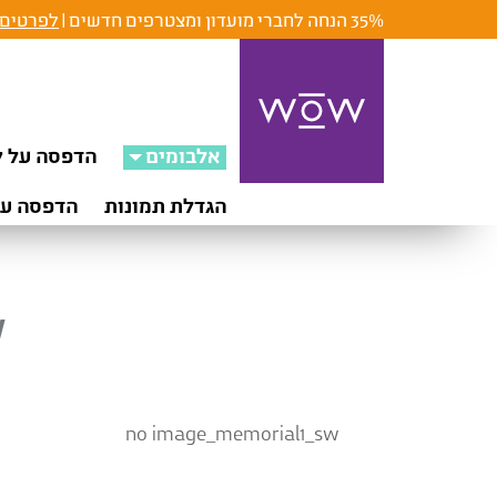
35% הנחה לחברי מועדון ומצטרפים חדשים |
לפרטים 
אלבומים
הדפסה על ק
הגדלת תמונות
הדפסה על
w
no image_memorial1_sw