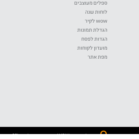
ספלים מעוצבים
לוחות שנה
wow לקיר
הגדלת תמונות
הגדות לפסח
מועדון לקוחות
מפת אתר
התשלום באתר WOW מאובטח בטכנולוגית SSL