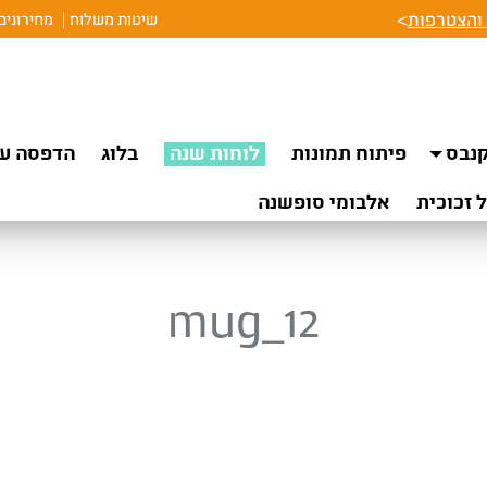
והצטרפות
>
שיטות משלוח
מחירונים
נבס
פיתוח תמונות
לוחות שנה
בלוג
הדפסה על
 זכוכית
אלבומי סופשנה
mug_12