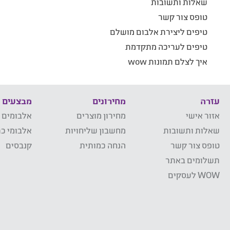
שאלות ותשובות
טופס צור קשר
טיפים ליצירת אלבום מושלם
טיפים לעריכה מתקדמת
איך לצלם תמונות wow
עזרה
מחירונים
מבצעים
אזור אישי
מחירון מוצרים
אלבומים 
שאלות ותשובות
מחשבון שליחויות
אלבומי כר
טופס צור קשר
הנחה כמותית
קנבסים
תשלומים באתר
WOW לעסקים