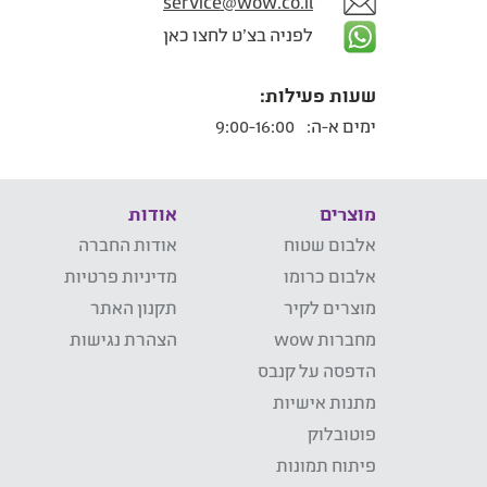
service@wow.co.il
לפניה בצ'ט לחצו כאן
שעות פעילות:
ימים א-ה:
9:00-16:00
מוצרים
אודות
אלבום שטוח
אודות החברה
אלבום כרומו
מדיניות פרטיות
מוצרים לקיר
תקנון האתר
מחברות wow
הצהרת נגישות
הדפסה על קנבס
מתנות אישיות
פוטובלוק
פיתוח תמונות