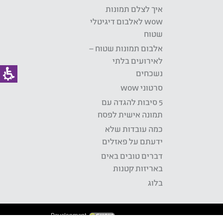
איך לצלם תמונות
wow לאלבום דיגיטלי
שטוח
אלבום תמונות שטוח –
לאירועים בלתי
נשכחים
סרטוני wow
5 סיבות להגדה עם
תמונה אישית לפסח
כמה עובדות שלא
ידעתם על פאזלים
דברים טובים באים
באריזות קטנות
בלוג
Development: