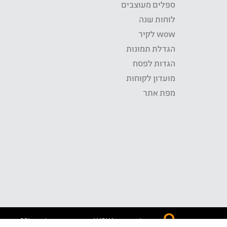
ספלים מעוצבים
לוחות שנה
wow לקיר
הגדלת תמונות
הגדות לפסח
מועדון לקוחות
מפת אתר
התשלום באתר WOW מאובטח בטכנולוגית SSL