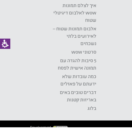
איך לצלם תמונות
wow לאלבום דיגיטלי
שטוח
אלבום תמונות שטוח –
לאירועים בלתי
נשכחים
סרטוני wow
5 סיבות להגדה עם
תמונה אישית לפסח
כמה עובדות שלא
ידעתם על פאזלים
דברים טובים באים
באריזות קטנות
בלוג
Development: