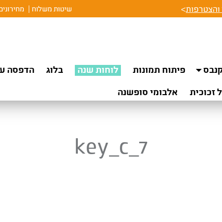
והצטרפות
>
שיטות משלוח
מחירונים
נבס
פיתוח תמונות
לוחות שנה
בלוג
הדפסה על
 זכוכית
אלבומי סופשנה
key_c_7