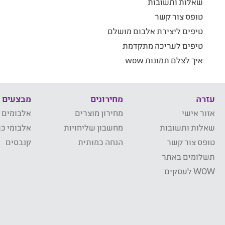
שאלות ותשובות
טופס צור קשר
טיפים ליצירת אלבום מושלם
טיפים לעריכה מתקדמת
איך לצלם תמונות wow
עזרה
מחירונים
מבצעים
אזור אישי
מחירון מוצרים
אלבומים 
שאלות ותשובות
מחשבון שליחויות
אלבומי כר
טופס צור קשר
הנחה כמותית
קנבסים
תשלומים באתר
WOW לעסקים