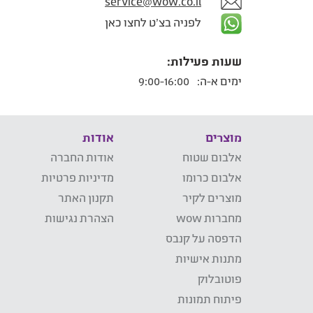
service@wow.co.il
לפניה בצ'ט לחצו כאן
שעות פעילות:
ימים א-ה:
9:00-16:00
מוצרים
אודות
אלבום שטוח
אודות החברה
אלבום כרומו
מדיניות פרטיות
מוצרים לקיר
תקנון האתר
מחברות wow
הצהרת נגישות
הדפסה על קנבס
מתנות אישיות
פוטובלוק
פיתוח תמונות