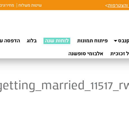
והצטרפות
>
שיטות משלוח
מחירונים
נבס
פיתוח תמונות
לוחות שנה
בלוג
הדפסה על
 זכוכית
אלבומי סופשנה
getting_married_11517_r