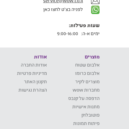
service@wow.co.il
לפניה בצ'ט לחצו כאן
שעות פעילות:
ימים א-ה:
9:00-16:00
מוצרים
אודות
אלבום שטוח
אודות החברה
אלבום כרומו
מדיניות פרטיות
מוצרים לקיר
תקנון האתר
מחברות wow
הצהרת נגישות
הדפסה על קנבס
מתנות אישיות
פוטובלוק
פיתוח תמונות