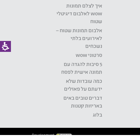
איך לצלם תמונות
wow לאלבום דיגיטלי
שטוח
אלבום תמונות שטוח –
לאירועים בלתי
נשכחים
סרטוני wow
5 סיבות להגדה עם
תמונה אישית לפסח
כמה עובדות שלא
ידעתם על פאזלים
דברים טובים באים
באריזות קטנות
בלוג
Development: