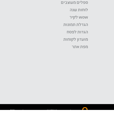
ספלים מעוצבים
לוחות שנה
wow לקיר
הגדלת תמונות
הגדות לפסח
מועדון לקוחות
מפת אתר
התשלום באתר WOW מאובטח בטכנולוגית SSL