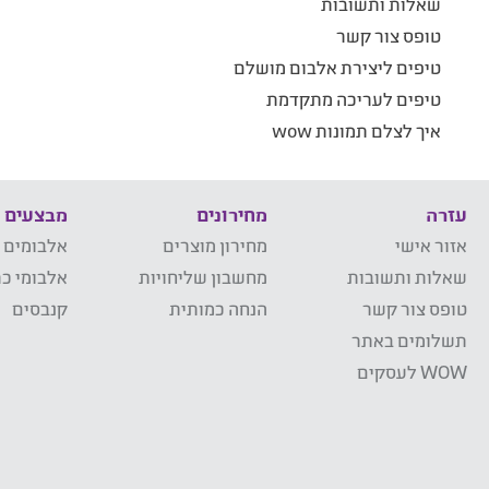
שאלות ותשובות
טופס צור קשר
טיפים ליצירת אלבום מושלם
טיפים לעריכה מתקדמת
איך לצלם תמונות wow
עזרה
מחירונים
מבצעים
אזור אישי
מחירון מוצרים
אלבומים 
שאלות ותשובות
מחשבון שליחויות
אלבומי כר
טופס צור קשר
הנחה כמותית
קנבסים
תשלומים באתר
WOW לעסקים