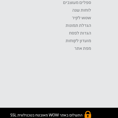
ספלים מעוצבים
לוחות שנה
wow לקיר
הגדלת תמונות
הגדות לפסח
מועדון לקוחות
מפת אתר
התשלום באתר WOW מאובטח בטכנולוגית SSL