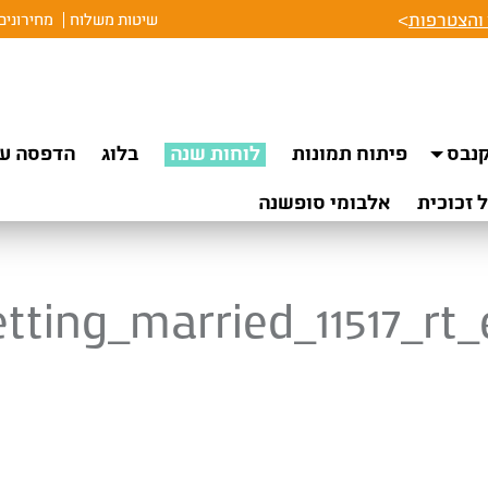
והצטרפות
>
שיטות משלוח
מחירונים
נבס
פיתוח תמונות
לוחות שנה
בלוג
הדפסה על
 זכוכית
אלבומי סופשנה
tting_married_11517_rt