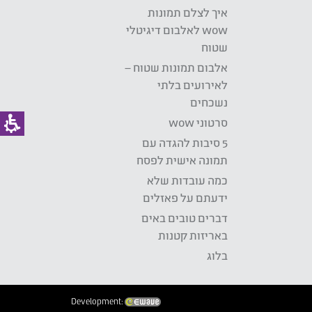
איך לצלם תמונות
wow לאלבום דיגיטלי
שטוח
אלבום תמונות שטוח –
לאירועים בלתי
נשכחים
סרטוני wow
5 סיבות להגדה עם
תמונה אישית לפסח
כמה עובדות שלא
ידעתם על פאזלים
דברים טובים באים
באריזות קטנות
בלוג
Development: