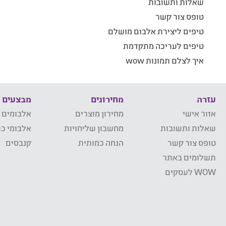
שאלות ותשובות
טופס צור קשר
טיפים ליצירת אלבום מושלם
טיפים לעריכה מתקדמת
איך לצלם תמונות wow
עזרה
מחירונים
מבצעים
אזור אישי
מחירון מוצרים
אלבומים 
שאלות ותשובות
מחשבון שליחויות
אלבומי כר
טופס צור קשר
הנחה כמותית
קנבסים
תשלומים באתר
WOW לעסקים