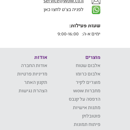
service@wow.co.il
לפניה בצ'ט לחצו כאן
שעות פעילות:
ימים א-ה:
9:00-16:00
מוצרים
אודות
אלבום שטוח
אודות החברה
אלבום כרומו
מדיניות פרטיות
מוצרים לקיר
תקנון האתר
מחברות wow
הצהרת נגישות
הדפסה על קנבס
מתנות אישיות
פוטובלוק
פיתוח תמונות