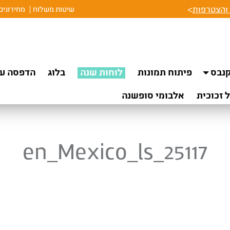
והצטרפות
>
שיטות משלוח
מחירונים
נבס
פיתוח תמונות
לוחות שנה
בלוג
הדפסה על
 זכוכית
אלבומי סופשנה
en_Mexico_ls_25117