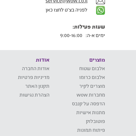
service@wow.co.il
לפניה בצ'ט לחצו כאן
שעות פעילות:
ימים א-ה:
9:00-16:00
מוצרים
אודות
אלבום שטוח
אודות החברה
אלבום כרומו
מדיניות פרטיות
מוצרים לקיר
תקנון האתר
מחברות wow
הצהרת נגישות
הדפסה על קנבס
מתנות אישיות
פוטובלוק
פיתוח תמונות