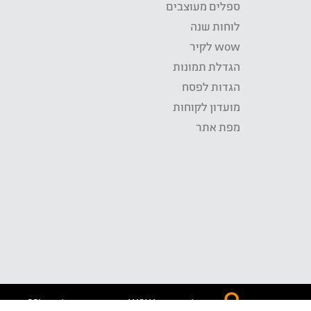
ספלים מעוצבים
לוחות שנה
wow לקיר
הגדלת תמונות
הגדות לפסח
מועדון לקוחות
מפת אתר
התשלום באתר WOW מאובטח בטכנולוגית SSL