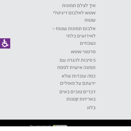
איך לצלם תמונות
wow לאלבום דיגיטלי
שטוח
אלבום תמונות שטוח –
לאירועים בלתי
נשכחים
סרטוני wow
5 סיבות להגדה עם
תמונה אישית לפסח
כמה עובדות שלא
ידעתם על פאזלים
דברים טובים באים
באריזות קטנות
בלוג
Development: