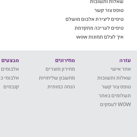
שאלות ותשובות
טופס צור קשר
טיפים ליצירת אלבום מושלם
טיפים לעריכה מתקדמת
איך לצלם תמונות wow
עזרה
מחירונים
מבצעים
אזור אישי
מחירון מוצרים
אלבומים 
שאלות ותשובות
מחשבון שליחויות
אלבומי כר
טופס צור קשר
הנחה כמותית
קנבסים
תשלומים באתר
WOW לעסקים