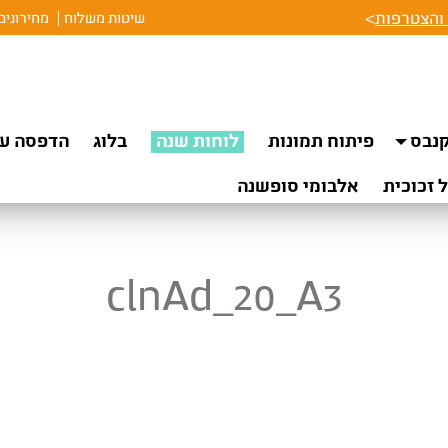
והצטרפות
>
שיטות משלוח
מחירונים
נבס
פיתוח תמונות
לוחות שנה
בלוג
הדפסה על
 זכוכית
אלבומי סופשנה
clnAd_20_A3