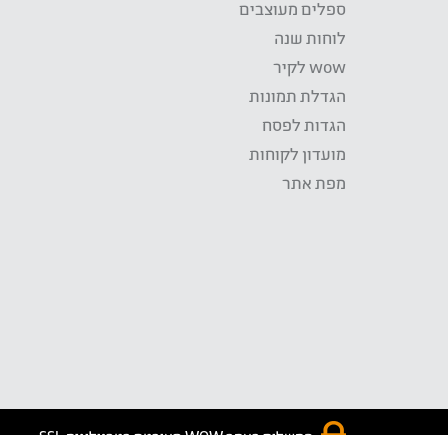
ספלים מעוצבים
לוחות שנה
wow לקיר
הגדלת תמונות
הגדות לפסח
מועדון לקוחות
מפת אתר
התשלום באתר WOW מאובטח בטכנולוגית SSL