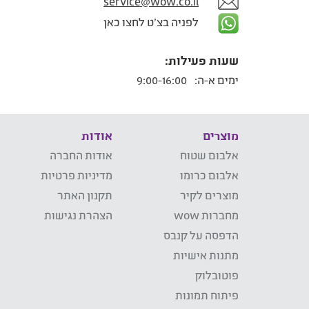
service@wow.co.il
לפניה בצ'ט לחצו כאן
שעות פעילות:
ימים א-ה:
9:00-16:00
מוצרים
אודות
אלבום שטוח
אודות החברה
אלבום כרומו
מדיניות פרטיות
מוצרים לקיר
תקנון האתר
מחברות wow
הצהרת נגישות
הדפסה על קנבס
מתנות אישיות
פוטובלוק
פיתוח תמונות