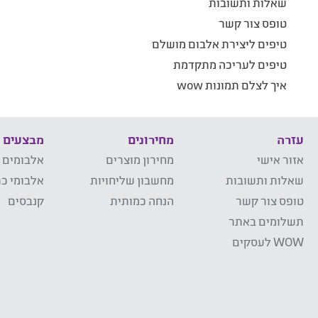
שאלות ותשובות
טופס צור קשר
טיפים ליצירת אלבום מושלם
טיפים לעריכה מתקדמת
איך לצלם תמונות wow
עזרה
מחירונים
מבצעים
אזור אישי
מחירון מוצרים
אלבומים 
שאלות ותשובות
מחשבון שליחויות
אלבומי כר
טופס צור קשר
הנחה כמותית
קנבסים
תשלומים באתר
WOW לעסקים