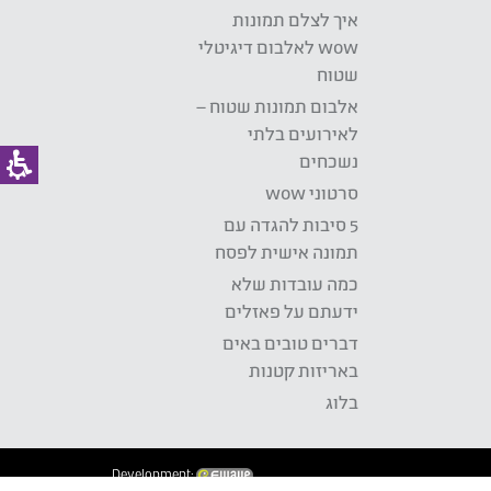
איך לצלם תמונות
wow לאלבום דיגיטלי
שטוח
אלבום תמונות שטוח –
לאירועים בלתי
נשכחים
סרטוני wow
5 סיבות להגדה עם
תמונה אישית לפסח
כמה עובדות שלא
ידעתם על פאזלים
דברים טובים באים
באריזות קטנות
בלוג
Development: