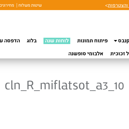
והצטרפות
>
שיטות משלוח
מחירונים
נבס
פיתוח תמונות
לוחות שנה
בלוג
הדפסה על
 זכוכית
אלבומי סופשנה
cln_R_miflatsot_a3_10