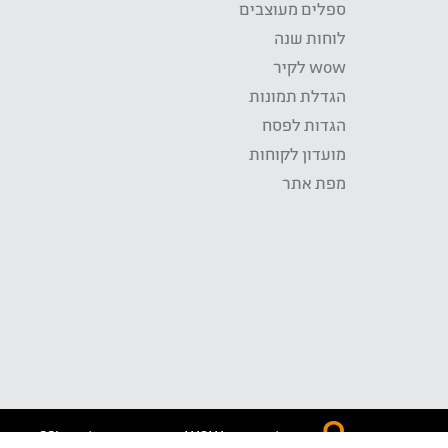
ספלים מעוצבים
לוחות שנה
wow לקיר
הגדלת תמונות
הגדות לפסח
מועדון לקוחות
מפת אתר
התשלום באתר WOW מאובטח בטכנולוגית SSL