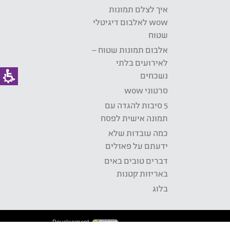
איך לצלם תמונות
wow לאלבום דיגיטלי
שטוח
אלבום תמונות שטוח –
לאירועים בלתי
נשכחים
סרטוני wow
5 סיבות להגדה עם
תמונה אישית לפסח
כמה עובדות שלא
ידעתם על פאזלים
דברים טובים באים
באריזות קטנות
בלוג
Development: