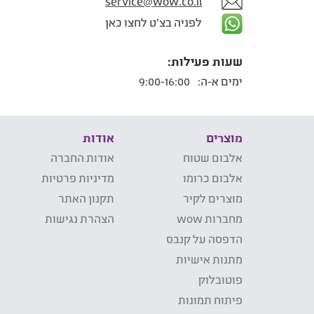
service@wow.co.il
לפניה בצ'ט לחצו כאן
שעות פעילות:
ימים א-ה:
9:00-16:00
מוצרים
אודות
אלבום שטוח
אודות החברה
אלבום כרומו
מדיניות פרטיות
מוצרים לקיר
תקנון האתר
מחברות wow
הצהרת נגישות
הדפסה על קנבס
מתנות אישיות
פוטובלוק
פיתוח תמונות