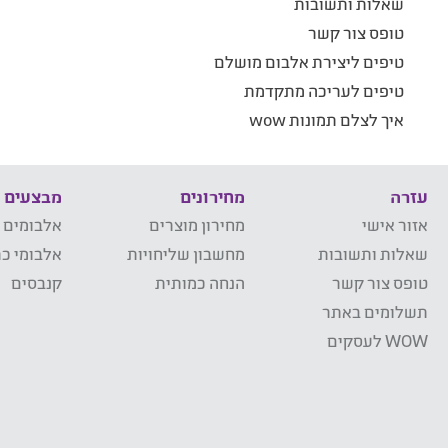
שאלות ותשובות
טופס צור קשר
טיפים ליצירת אלבום מושלם
טיפים לעריכה מתקדמת
איך לצלם תמונות wow
עזרה
מחירונים
מבצעים
אזור אישי
מחירון מוצרים
אלבומים 
שאלות ותשובות
מחשבון שליחויות
אלבומי כר
טופס צור קשר
הנחה כמותית
קנבסים
תשלומים באתר
WOW לעסקים