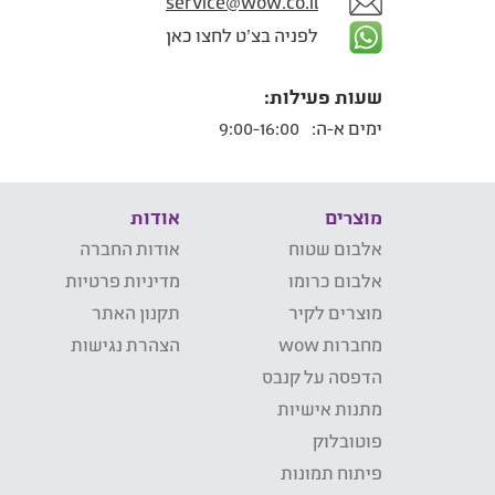
service@wow.co.il
לפניה בצ'ט לחצו כאן
שעות פעילות:
ימים א-ה:
9:00-16:00
מוצרים
אודות
אלבום שטוח
אודות החברה
אלבום כרומו
מדיניות פרטיות
מוצרים לקיר
תקנון האתר
מחברות wow
הצהרת נגישות
הדפסה על קנבס
מתנות אישיות
פוטובלוק
פיתוח תמונות