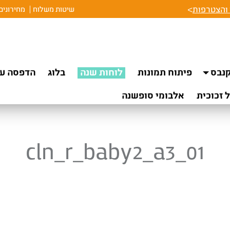
והצטרפות
>
שיטות משלוח
מחירונים
נבס
פיתוח תמונות
לוחות שנה
בלוג
הדפסה על
 זכוכית
אלבומי סופשנה
cln_r_baby2_a3_01