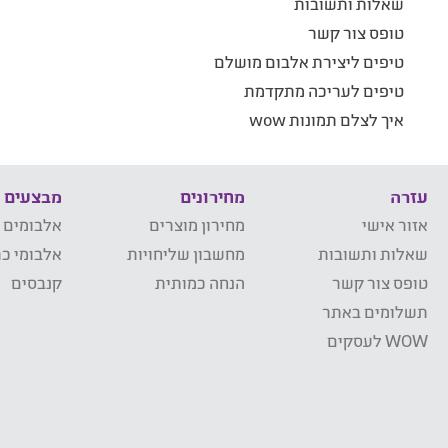
שאלות ותשובות
טופס צור קשר
טיפים ליצירת אלבום מושלם
טיפים לעריכה מתקדמת
איך לצלם תמונות wow
עזרה
מחירונים
מבצעים
אזור אישי
מחירון מוצרים
אלבומים 
שאלות ותשובות
מחשבון שליחויות
אלבומי כר
טופס צור קשר
הנחה כמותית
קנבסים
תשלומים באתר
WOW לעסקים