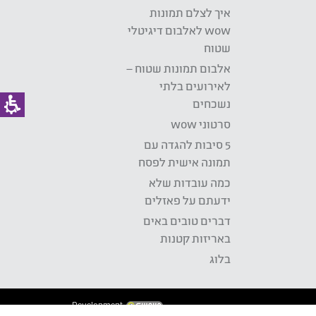
איך לצלם תמונות
wow לאלבום דיגיטלי
שטוח
אלבום תמונות שטוח –
לאירועים בלתי
נשכחים
סרטוני wow
5 סיבות להגדה עם
תמונה אישית לפסח
כמה עובדות שלא
ידעתם על פאזלים
דברים טובים באים
באריזות קטנות
בלוג
Development: