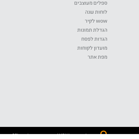
ספלים מעוצבים
לוחות שנה
wow לקיר
הגדלת תמונות
הגדות לפסח
מועדון לקוחות
מפת אתר
התשלום באתר WOW מאובטח בטכנולוגית SSL