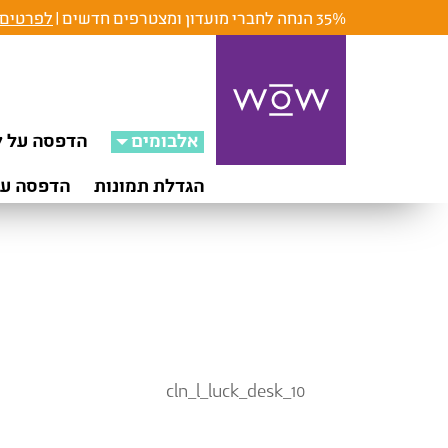
35% הנחה לחברי מועדון ומצטרפים חדשים |
לפרטים 
אלבומים
הדפסה על ק
הגדלת תמונות
הדפסה על
cln_l_luck_desk_10