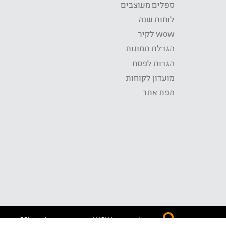
ספלים מעוצבים
לוחות שנה
wow לקיר
הגדלת תמונות
הגדות לפסח
מועדון לקוחות
מפת אתר
התשלום באתר WOW מאובטח בטכנולוגית SSL