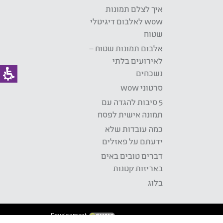
איך לצלם תמונות
wow לאלבום דיגיטלי
שטוח
אלבום תמונות שטוח –
לאירועים בלתי
נשכחים
סרטוני wow
5 סיבות להגדה עם
תמונה אישית לפסח
כמה עובדות שלא
ידעתם על פאזלים
דברים טובים באים
באריזות קטנות
בלוג
Development: