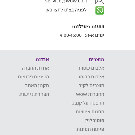
service@wow.co.il
לפניה בצ'ט לחצו כאן
שעות פעילות:
ימים א-ה:
9:00-16:00
מוצרים
אודות
אלבום שטוח
אודות החברה
אלבום כרומו
מדיניות פרטיות
מוצרים לקיר
תקנון האתר
מחברות wow
הצהרת נגישות
הדפסה על קנבס
מתנות אישיות
פוטובלוק
פיתוח תמונות