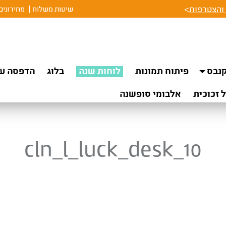
והצטרפות
>
שיטות משלוח
מחירונים
נבס
פיתוח תמונות
לוחות שנה
בלוג
הדפסה על
 זכוכית
אלבומי סופשנה
cln_l_luck_desk_10