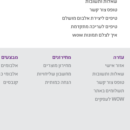
שאלות ותשובות
טופס צור קשר
טיפים ליצירת אלבום מושלם
טיפים לעריכה מתקדמת
איך לצלם תמונות wow
עזרה
מחירונים
מבצעים
אזור אישי
מחירון מוצרים
אלבומים 
שאלות ותשובות
מחשבון שליחויות
אלבומי כר
טופס צור קשר
הנחה כמותית
קנבסים
תשלומים באתר
WOW לעסקים