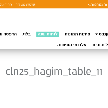
והצטרפות
>
שיטות משלוח
מחירונים
נבס
פיתוח תמונות
לוחות שנה
בלוג
הדפסה על
 זכוכית
אלבומי סופשנה
cln25_hagim_table_11