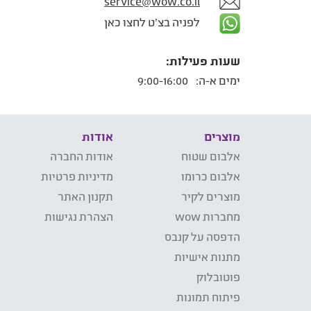
service@wow.co.il
לפניה בצ'ט לחצו כאן
שעות פעילות:
ימים א-ה:
9:00-16:00
מוצרים
אודות
אלבום שטוח
אודות החברה
אלבום כרומו
מדיניות פרטיות
מוצרים לקיר
תקנון האתר
מחברות wow
הצהרת נגישות
הדפסה על קנבס
מתנות אישיות
פוטובלוק
פיתוח תמונות