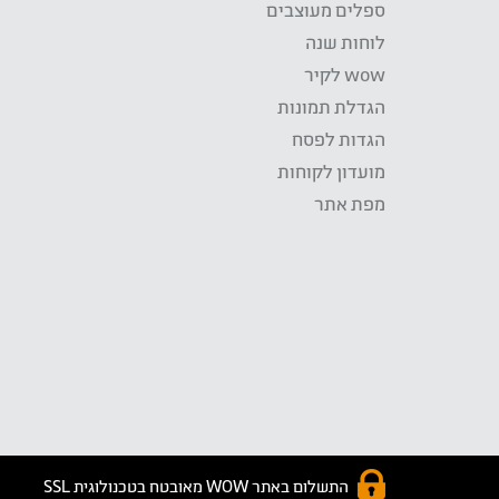
ספלים מעוצבים
לוחות שנה
wow לקיר
הגדלת תמונות
הגדות לפסח
מועדון לקוחות
מפת אתר
התשלום באתר WOW מאובטח בטכנולוגית SSL