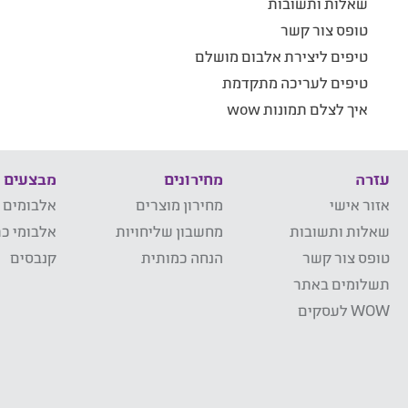
שאלות ותשובות
טופס צור קשר
טיפים ליצירת אלבום מושלם
טיפים לעריכה מתקדמת
איך לצלם תמונות wow
עזרה
מחירונים
מבצעים
אזור אישי
מחירון מוצרים
אלבומים 
שאלות ותשובות
מחשבון שליחויות
אלבומי כר
טופס צור קשר
הנחה כמותית
קנבסים
תשלומים באתר
WOW לעסקים