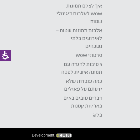
איך לצלם תמונות
wow לאלבום דיגיטלי
שטוח
אלבום תמונות שטוח –
לאירועים בלתי
נשכחים
סרטוני wow
5 סיבות להגדה עם
תמונה אישית לפסח
כמה עובדות שלא
ידעתם על פאזלים
דברים טובים באים
באריזות קטנות
בלוג
Development: