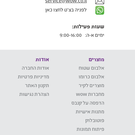
service@wow.co.il
לפניה בצ'ט לחצו כאן
שעות פעילות:
ימים א-ה:
9:00-16:00
מוצרים
אודות
אלבום שטוח
אודות החברה
אלבום כרומו
מדיניות פרטיות
מוצרים לקיר
תקנון האתר
מחברות wow
הצהרת נגישות
הדפסה על קנבס
מתנות אישיות
פוטובלוק
פיתוח תמונות