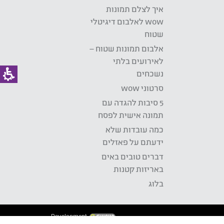
איך לצלם תמונות
wow לאלבום דיגיטלי
שטוח
אלבום תמונות שטוח –
לאירועים בלתי
נשכחים
סרטוני wow
5 סיבות להגדה עם
תמונה אישית לפסח
כמה עובדות שלא
ידעתם על פאזלים
דברים טובים באים
באריזות קטנות
בלוג
Development: