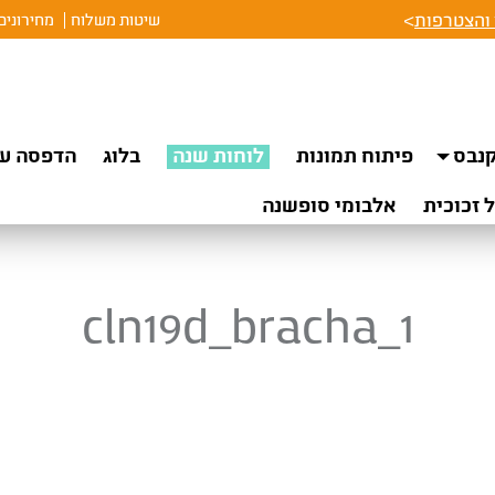
והצטרפות
>
שיטות משלוח
מחירונים
נבס
פיתוח תמונות
לוחות שנה
בלוג
הדפסה על
 זכוכית
אלבומי סופשנה
cln19d_bracha_1