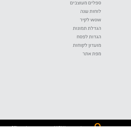
ספלים מעוצבים
לוחות שנה
wow לקיר
הגדלת תמונות
הגדות לפסח
מועדון לקוחות
מפת אתר
התשלום באתר WOW מאובטח בטכנולוגית SSL