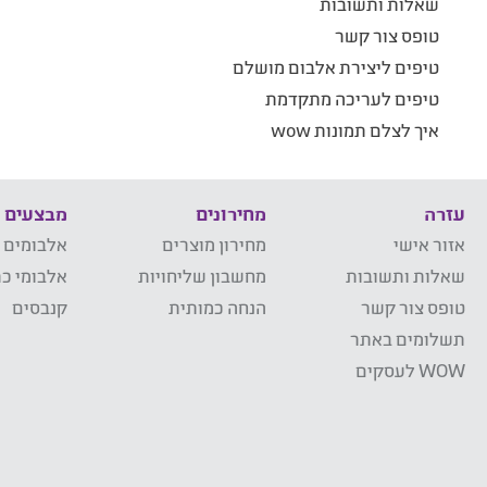
שאלות ותשובות
טופס צור קשר
טיפים ליצירת אלבום מושלם
טיפים לעריכה מתקדמת
איך לצלם תמונות wow
עזרה
מחירונים
מבצעים
אזור אישי
מחירון מוצרים
אלבומים 
שאלות ותשובות
מחשבון שליחויות
אלבומי כר
טופס צור קשר
הנחה כמותית
קנבסים
תשלומים באתר
WOW לעסקים