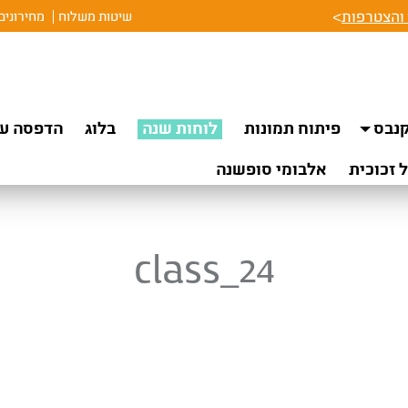
והצטרפות
>
שיטות משלוח
מחירונים
נבס
פיתוח תמונות
לוחות שנה
בלוג
הדפסה על
 זכוכית
אלבומי סופשנה
class_24