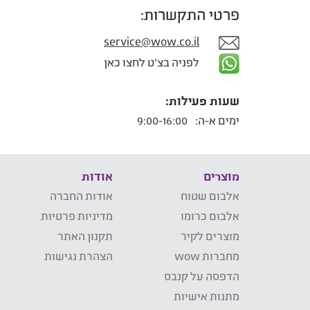
פרטי התקשרות:
service@wow.co.il
לפניה בצ'ט לחצו כאן
שעות פעילות:
ימים א-ה:
9:00-16:00
מוצרים
אודות
אלבום שטוח
אודות החברה
אלבום כרומו
מדיניות פרטיות
מוצרים לקיר
תקנון האתר
מחברות wow
הצהרת נגישות
הדפסה על קנבס
מתנות אישיות