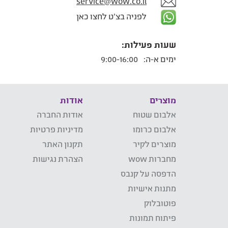
service@wow.co.il
לפניה בצ'ט לחצו כאן
שעות פעילות:
ימים א-ה:
9:00-16:00
מוצרים
אודות
אלבום שטוח
אודות החברה
אלבום כרומו
מדיניות פרטיות
מוצרים לקיר
תקנון האתר
מחברות wow
הצהרת נגישות
הדפסה על קנבס
מתנות אישיות
פוטובלוק
פיתוח תמונות