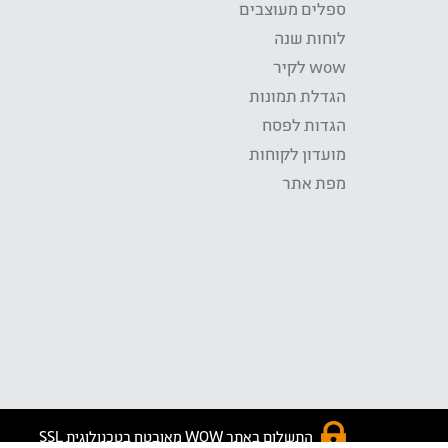
ספלים מעוצבים
לוחות שנה
wow לקיר
הגדלת תמונות
הגדות לפסח
מועדון לקוחות
מפת אתר
התשלום באתר WOW מאובטח בטכנולוגית SSL