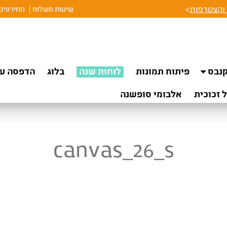
והצטרפות
>
שיטות משלוח
מחירונים
נבס
פיתוח תמונות
לוחות שנה
בלוג
הדפסה על
 זכוכית
אלבומי סופשנה
canvas_26_s