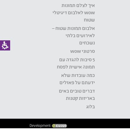
איך לצלם תמונות
wow לאלבום דיגיטלי
שטוח
אלבום תמונות שטוח –
לאירועים בלתי
נשכחים
סרטוני wow
5 סיבות להגדה עם
תמונה אישית לפסח
כמה עובדות שלא
ידעתם על פאזלים
דברים טובים באים
באריזות קטנות
בלוג
Development: