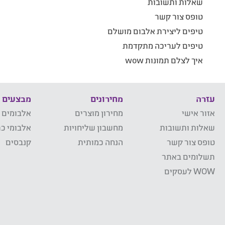
שאלות ותשובות
טופס צור קשר
טיפים ליצירת אלבום מושלם
טיפים לעריכה מתקדמת
איך לצלם תמונות wow
עזרה
מחירונים
מבצעים
אזור אישי
מחירון מוצרים
אלבומים 
שאלות ותשובות
מחשבון שליחויות
אלבומי כר
טופס צור קשר
הנחה כמותית
קנבסים
תשלומים באתר
WOW לעסקים