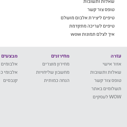
שאלות ותשובות
טופס צור קשר
טיפים ליצירת אלבום מושלם
טיפים לעריכה מתקדמת
איך לצלם תמונות wow
עזרה
מחירונים
מבצעים
אזור אישי
מחירון מוצרים
אלבומים 
שאלות ותשובות
מחשבון שליחויות
אלבומי כר
טופס צור קשר
הנחה כמותית
קנבסים
תשלומים באתר
WOW לעסקים