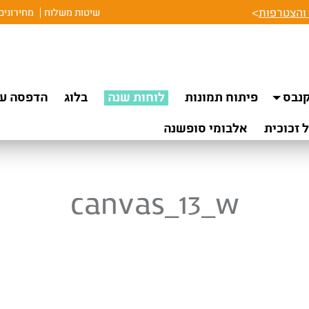
והצטרפות
>
שיטות משלוח
מחירונים
נבס
פיתוח תמונות
לוחות שנה
בלוג
הדפסה על
 זכוכית
אלבומי סופשנה
canvas_13_w