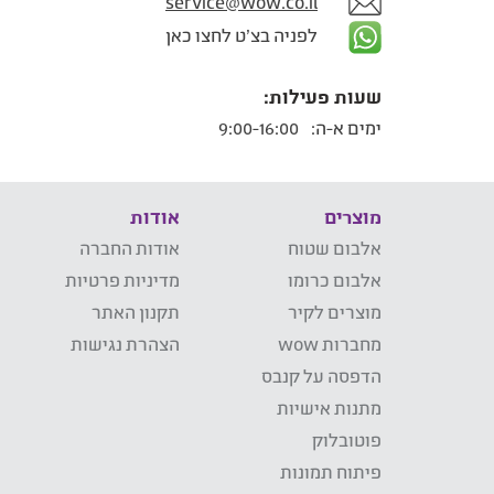
service@wow.co.il
לפניה בצ'ט לחצו כאן
שעות פעילות:
ימים א-ה:
9:00-16:00
מוצרים
אודות
אלבום שטוח
אודות החברה
אלבום כרומו
מדיניות פרטיות
מוצרים לקיר
תקנון האתר
מחברות wow
הצהרת נגישות
הדפסה על קנבס
מתנות אישיות
פוטובלוק
פיתוח תמונות