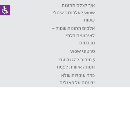
איך לצלם תמונות
wow לאלבום דיגיטלי
שטוח
אלבום תמונות שטוח –
לאירועים בלתי
נשכחים
סרטוני wow
5 סיבות להגדה עם
תמונה אישית לפסח
כמה עובדות שלא
ידעתם על פאזלים
דברים טובים באים
באריזות קטנות
בלוג
Development: