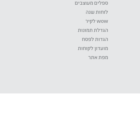
ספלים מעוצבים
לוחות שנה
wow לקיר
הגדלת תמונות
הגדות לפסח
מועדון לקוחות
מפת אתר
התשלום באתר WOW מאובטח בטכנולוגית SSL