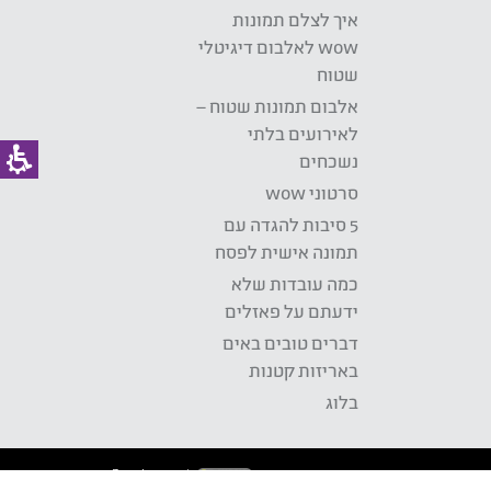
איך לצלם תמונות
wow לאלבום דיגיטלי
שטוח
אלבום תמונות שטוח –
לאירועים בלתי
נשכחים
סרטוני wow
5 סיבות להגדה עם
תמונה אישית לפסח
כמה עובדות שלא
ידעתם על פאזלים
דברים טובים באים
באריזות קטנות
בלוג
Development: