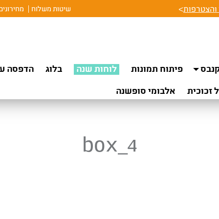
והצטרפות
>
שיטות משלוח
מחירונים
נבס
פיתוח תמונות
לוחות שנה
בלוג
הדפסה על
 זכוכית
אלבומי סופשנה
box_4