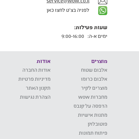
service@wow.co.il
לפניה בצ'ט לחצו כאן
שעות פעילות:
ימים א-ה:
9:00-16:00
מוצרים
אודות
אלבום שטוח
אודות החברה
אלבום כרומו
מדיניות פרטיות
מוצרים לקיר
תקנון האתר
מחברות wow
הצהרת נגישות
הדפסה על קנבס
מתנות אישיות
פוטובלוק
פיתוח תמונות