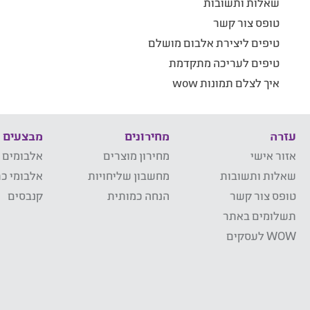
שאלות ותשובות
טופס צור קשר
טיפים ליצירת אלבום מושלם
טיפים לעריכה מתקדמת
איך לצלם תמונות wow
עזרה
מחירונים
מבצעים
אזור אישי
מחירון מוצרים
אלבומים 
שאלות ותשובות
מחשבון שליחויות
אלבומי כר
טופס צור קשר
הנחה כמותית
קנבסים
תשלומים באתר
WOW לעסקים