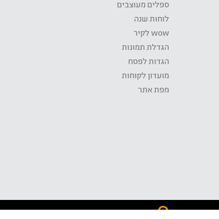
ספלים מעוצבים
לוחות שנה
wow לקיר
הגדלת תמונות
הגדות לפסח
מועדון לקוחות
מפת אתר
התשלום באתר WOW מאובטח בטכנולוגית SSL