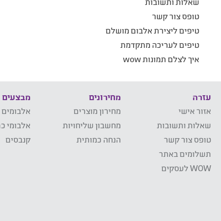
שאלות ותשובות
טופס צור קשר
טיפים ליצירת אלבום מושלם
טיפים לעריכה מתקדמת
איך לצלם תמונות wow
עזרה
מחירונים
מבצעים
אזור אישי
מחירון מוצרים
אלבומים 
שאלות ותשובות
מחשבון שליחויות
אלבומי כר
טופס צור קשר
הנחה כמותית
קנבסים
תשלומים באתר
WOW לעסקים