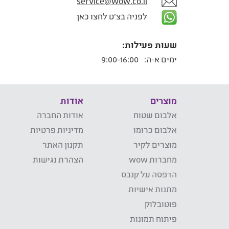
service@wow.co.il
לפניה בצ'ט לחצו כאן
שעות פעילות:
ימים א-ה:
9:00-16:00
מוצרים
אודות
אלבום שטוח
אודות החברה
אלבום כרומו
מדיניות פרטיות
מוצרים לקיר
תקנון האתר
מחברות wow
הצהרת נגישות
הדפסה על קנבס
מתנות אישיות
פוטובלוק
פיתוח תמונות