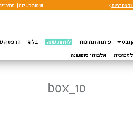
והצטרפות
>
שיטות משלוח
מחירונים
נבס
פיתוח תמונות
לוחות שנה
בלוג
הדפסה על
 זכוכית
אלבומי סופשנה
box_10