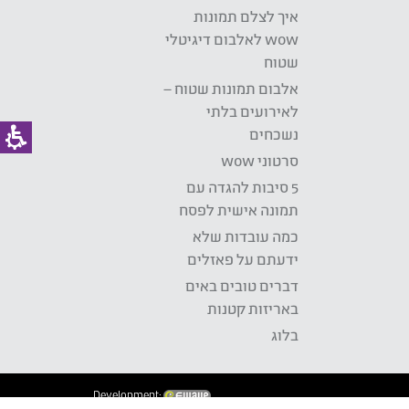
איך לצלם תמונות
wow לאלבום דיגיטלי
שטוח
אלבום תמונות שטוח –
לאירועים בלתי
נשכחים
סרטוני wow
5 סיבות להגדה עם
תמונה אישית לפסח
כמה עובדות שלא
ידעתם על פאזלים
דברים טובים באים
באריזות קטנות
בלוג
Development: