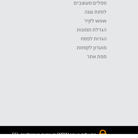
ספלים מעוצבים
לוחות שנה
wow לקיר
הגדלת תמונות
הגדות לפסח
מועדון לקוחות
מפת אתר
התשלום באתר WOW מאובטח בטכנולוגית SSL