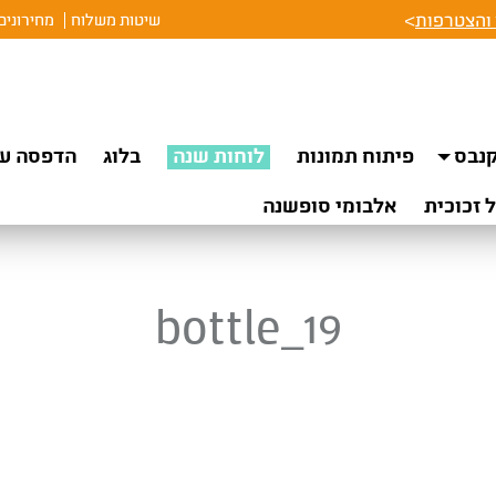
והצטרפות
>
שיטות משלוח
מחירונים
נבס
פיתוח תמונות
לוחות שנה
בלוג
הדפסה על
 זכוכית
אלבומי סופשנה
bottle_19