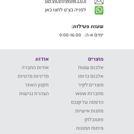
service@wow.co.il
לפניה בצ'ט לחצו כאן
שעות פעילות:
ימים א-ה:
9:00-16:00
מוצרים
אודות
אלבום שטוח
אודות החברה
אלבום כרומו
מדיניות פרטיות
מוצרים לקיר
תקנון האתר
מחברות wow
הצהרת נגישות
הדפסה על קנבס
מתנות אישיות
פוטובלוק
פיתוח תמונות