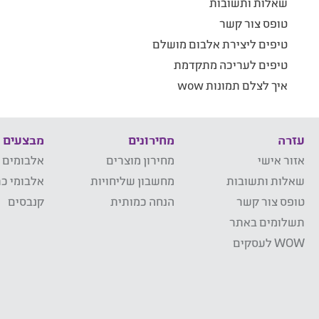
שאלות ותשובות
טופס צור קשר
טיפים ליצירת אלבום מושלם
טיפים לעריכה מתקדמת
איך לצלם תמונות wow
עזרה
מחירונים
מבצעים
אזור אישי
מחירון מוצרים
אלבומים 
שאלות ותשובות
מחשבון שליחויות
אלבומי כר
טופס צור קשר
הנחה כמותית
קנבסים
תשלומים באתר
WOW לעסקים