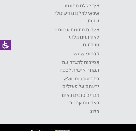
איך לצלם תמונות
wow לאלבום דיגיטלי
שטוח
אלבום תמונות שטוח –
לאירועים בלתי
נשכחים
סרטוני wow
5 סיבות להגדה עם
תמונה אישית לפסח
כמה עובדות שלא
ידעתם על פאזלים
דברים טובים באים
באריזות קטנות
בלוג
Development: