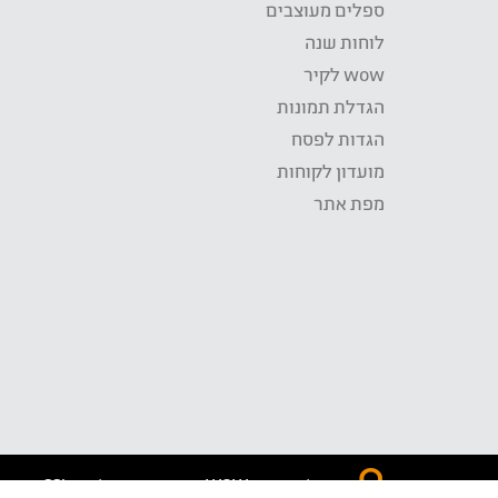
ספלים מעוצבים
לוחות שנה
wow לקיר
הגדלת תמונות
הגדות לפסח
מועדון לקוחות
מפת אתר
התשלום באתר WOW מאובטח בטכנולוגית SSL