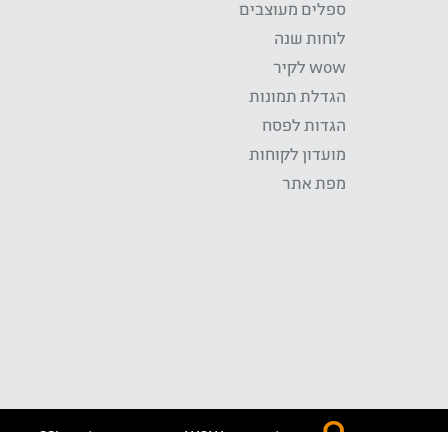
ספלים מעוצבים
לוחות שנה
wow לקיר
הגדלת תמונות
הגדות לפסח
מועדון לקוחות
מפת אתר
התשלום באתר WOW מאובטח בטכנולוגית SSL