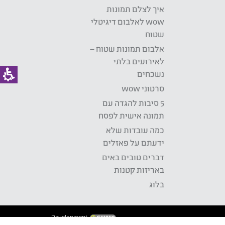
איך לצלם תמונות
wow לאלבום דיגיטלי
שטוח
אלבום תמונות שטוח –
לאירועים בלתי
נשכחים
סרטוני wow
5 סיבות להגדה עם
תמונה אישית לפסח
כמה עובדות שלא
ידעתם על פאזלים
דברים טובים באים
באריזות קטנות
בלוג
Development: