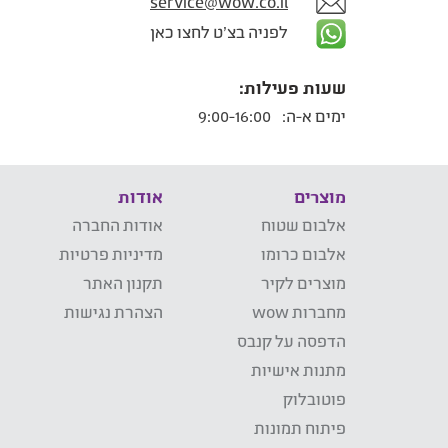
service@wow.co.il
לפניה בצ'ט לחצו כאן
שעות פעילות:
ימים א-ה:
9:00-16:00
מוצרים
אודות
אלבום שטוח
אודות החברה
אלבום כרומו
מדיניות פרטיות
מוצרים לקיר
תקנון האתר
מחברות wow
הצהרת נגישות
הדפסה על קנבס
מתנות אישיות
פוטובלוק
פיתוח תמונות