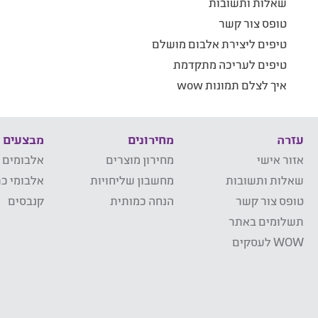
שאלות ותשובות
טופס צור קשר
טיפים ליצירת אלבום מושלם
טיפים לעריכה מתקדמת
איך לצלם תמונות wow
עזרה
מחירונים
מבצעים
אזור אישי
מחירון מוצרים
אלבומים 
שאלות ותשובות
מחשבון שליחויות
אלבומי כר
טופס צור קשר
הנחה כמותית
קנבסים
תשלומים באתר
WOW לעסקים