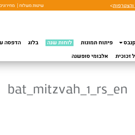
והצטרפות
>
שיטות משלוח
מחירונים
נבס
פיתוח תמונות
לוחות שנה
בלוג
הדפסה על
 זכוכית
אלבומי סופשנה
bat_mitzvah_1_rs_en