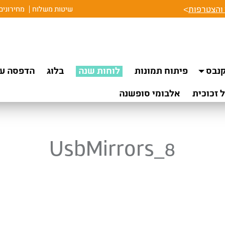
והצטרפות
>
שיטות משלוח
מחירונים
נבס
פיתוח תמונות
לוחות שנה
בלוג
הדפסה על
 זכוכית
אלבומי סופשנה
UsbMirrors_8