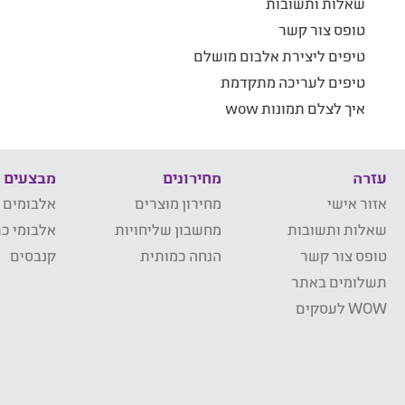
שאלות ותשובות
טופס צור קשר
טיפים ליצירת אלבום מושלם
טיפים לעריכה מתקדמת
איך לצלם תמונות wow
עזרה
מחירונים
מבצעים
אזור אישי
מחירון מוצרים
אלבומים 
שאלות ותשובות
מחשבון שליחויות
אלבומי כר
טופס צור קשר
הנחה כמותית
קנבסים
תשלומים באתר
WOW לעסקים