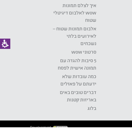
איך לצלם תמונות
wow לאלבום דיגיטלי
שטוח
אלבום תמונות שטוח –
לאירועים בלתי
נשכחים
סרטוני wow
5 סיבות להגדה עם
תמונה אישית לפסח
כמה עובדות שלא
ידעתם על פאזלים
דברים טובים באים
באריזות קטנות
בלוג
Development: