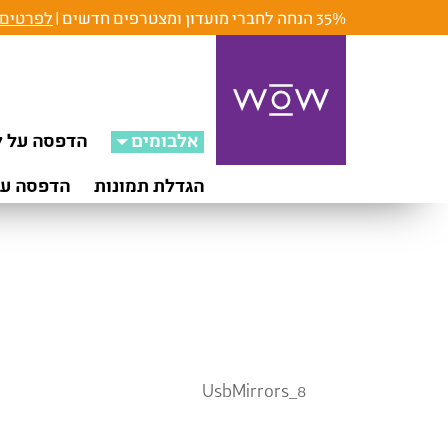
35% הנחה לחברי מועדון ומצטרפים חדשים |
לפרטים 
אלבומים
הדפסה על ק
הגדלת תמונות
הדפסה על
UsbMirrors_8