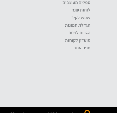
ספלים מעוצבים
לוחות שנה
wow לקיר
הגדלת תמונות
הגדות לפסח
מועדון לקוחות
מפת אתר
התשלום באתר WOW מאובטח בטכנולוגית SSL