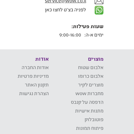
service@wow.co.il
לפניה בצ'ט לחצו כאן
שעות פעילות:
ימים א-ה:
9:00-16:00
מוצרים
אודות
אלבום שטוח
אודות החברה
אלבום כרומו
מדיניות פרטיות
מוצרים לקיר
תקנון האתר
מחברות wow
הצהרת נגישות
הדפסה על קנבס
מתנות אישיות
פוטובלוק
פיתוח תמונות