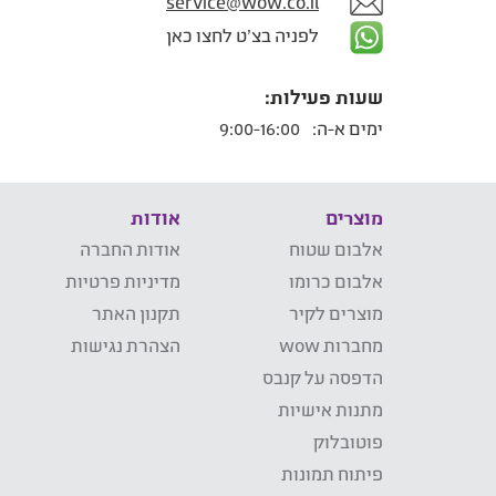
service@wow.co.il
לפניה בצ'ט לחצו כאן
שעות פעילות:
ימים א-ה:
9:00-16:00
מוצרים
אודות
אלבום שטוח
אודות החברה
אלבום כרומו
מדיניות פרטיות
מוצרים לקיר
תקנון האתר
מחברות wow
הצהרת נגישות
הדפסה על קנבס
מתנות אישיות
פוטובלוק
פיתוח תמונות