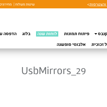
והצטרפות
>
שיטות משלוח
מחירונים
נבס
פיתוח תמונות
לוחות שנה
בלוג
הדפסה על
 זכוכית
אלבומי סופשנה
UsbMirrors_29