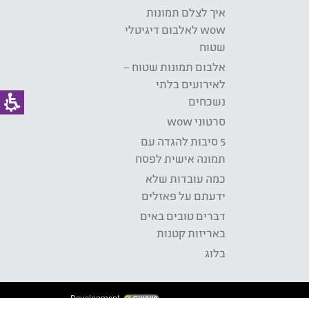
איך לצלם תמונות
wow לאלבום דיגיטלי
שטוח
אלבום תמונות שטוח –
לאירועים בלתי
נשכחים
סרטוני wow
5 סיבות להגדה עם
תמונה אישית לפסח
כמה עובדות שלא
ידעתם על פאזלים
דברים טובים באים
באריזות קטנות
בלוג
Development: