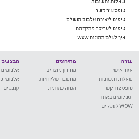
שאלות ותשובות
טופס צור קשר
טיפים ליצירת אלבום מושלם
טיפים לעריכה מתקדמת
איך לצלם תמונות wow
עזרה
מחירונים
מבצעים
אזור אישי
מחירון מוצרים
אלבומים 
שאלות ותשובות
מחשבון שליחויות
אלבומי כר
טופס צור קשר
הנחה כמותית
קנבסים
תשלומים באתר
WOW לעסקים