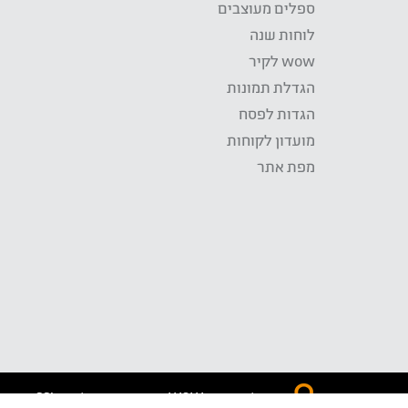
ספלים מעוצבים
לוחות שנה
wow לקיר
הגדלת תמונות
הגדות לפסח
מועדון לקוחות
מפת אתר
התשלום באתר WOW מאובטח בטכנולוגית SSL